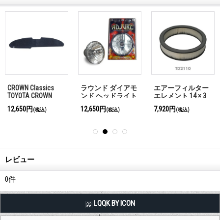
CROWN Classics
ラウンド ダイアモ
エアーフィルター
TOYOTA CROWN
ンド ヘッドライト
エレメント 14 × 3
RS56用 MOONEYES
モーターサイクル
インチ
12,650円
12,650円
7,920円
(税込)
(税込)
(税込)
オリジナル ダッシ
用
ュマット
レビュー
0
件
LQQK BY ICON