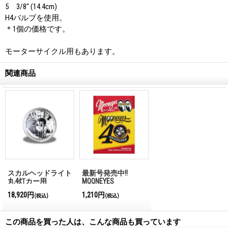
5 3/8" (14.4cm)
H4バルブを使用。
＊1個の価格です。
モーターサイクル用もあります。
関連商品
スカルヘッドライト
最新号発売中!!
丸4灯カー用
MQQNEYES
International
18,920円
1,210円
(税込)
(税込)
Magazine No.28 2026
この商品を買った人は、こんな商品も買っています