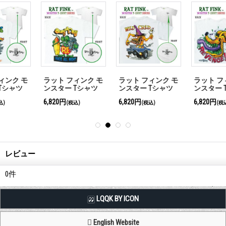
ラット フィンク モ
ラット フィンク モ
ラット フィンク モ
ンスター Tシャツ
ンスター Tシャツ
ンスター Tシャツ
"Surf all Day"
"Wild Child"
"Revenge in Rod"
6,820円
6,820円
6,820円
(税込)
(税込)
(税込)
レビュー
0
件
LQQK BY ICON
English Website