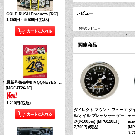
レビュー
GOLD RUSH Products
[
KG
]
1,650円
～
5,500円
(税込)
0
件のレビュー
関連商品
最新号発売中!! MQQNEYES International Magazine No.28 2026
[
MGCAT26-28
]
1,210円
(税込)
ダイレクト マウント フューエ
ダ
ル/オイル プレッシャー ゲー
ャー
ジ(0-100psi)
[
MPG120LF
]
aci
7,700円
(税込)
[
MP
7,