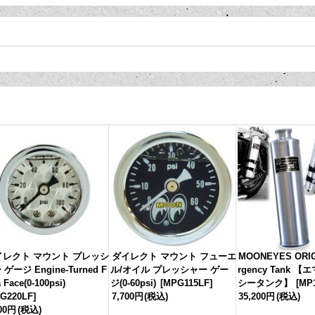
イレクト マウント プレッシ
ダイレクト マウント フューエ
MOONEYES ORIG
 ゲージ Engine-Turned F
ル/オイル プレッシャー ゲー
rgency Tank 
a Face(0-100psi)
ジ(0-60psi)
[
MPG115LF
]
シータンク】
[
MP
G220LF
]
7,700円
(税込)
35,200円
(税込)
700円
(税込)