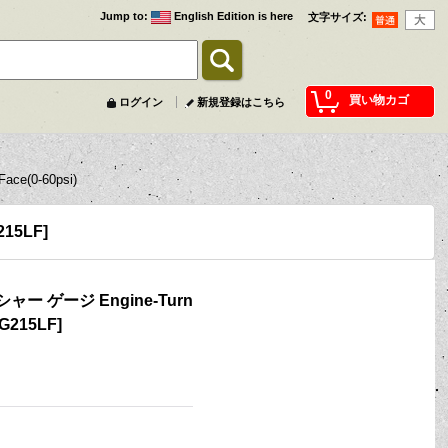
Jump to
:
English Edition is here
文字サイズ
:
0
買い物カゴ
ログイン
新規登録はこちら
e(0-60psi)
215LF
]
 ゲージ Engine-Turn
G215LF
]