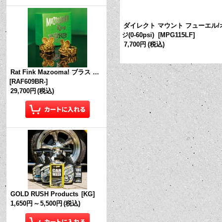
ケット
[
IG017
]
ダイレクト マウント フューエル/
ジ(0-60psi)
[
MPG115LF
]
7,700円
(税込)
Rat Fink Mazooma! ブラス リング
[
RAF609BR-
]
29,700円
(税込)
GOLD RUSH Products
[
KG
]
1,650円
～
5,500円
(税込)