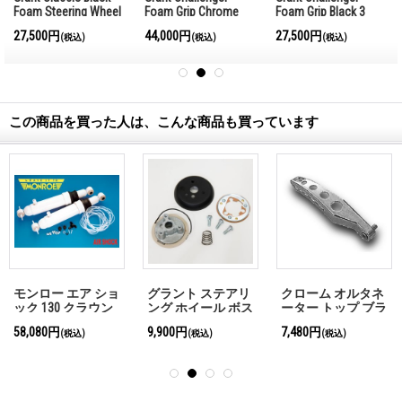
Foam Steering Wheel
Foam Grip Chrome
Foam Grip Black 3
25cm
Spoke 34cm
Spoke 34cm
27,500円
44,000円
27,500円
(税込)
(税込)
(税込)
この商品を買った人は、こんな商品も買っています
モンロー エア ショ
グラント ステアリ
クローム オルタネ
ック 130 クラウン
ング ホイール ボス
ーター トップ ブラ
アダプター キット
ケット シェビー
58,080円
9,900円
7,480円
(税込)
(税込)
(税込)
GB3000番代
LWP