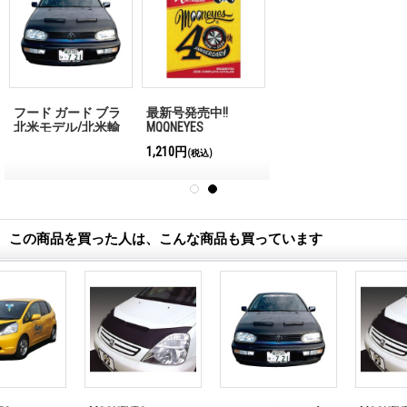
フード ガード ブラ
最新号発売中!!
北米モデル/北米輸
MQQNEYES
出車用
International
1,210円
(税込)
Magazine No.28 2026
この商品を買った人は、こんな商品も買っています