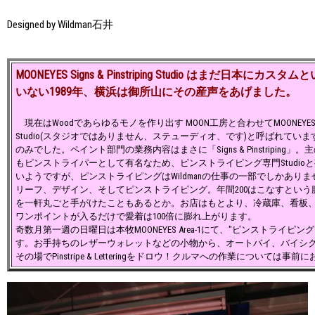
Designed by Wildman石井
MOONEYES Signs & Pinstriping Studio はまだ日本に
いない1989年、横浜は御所山にその産声をあげました。
現在はWoodであらゆるモノを作り出す MOON工房と合わせてMOONEYES Signs &
Studio(スタジオではありません、ステューディオ、です)と呼ばれてい
のみでした。ペイント部門の業務内容はまさに「Signs & Pinstriping」。主
もピンストライパーとして有名なため、ピンストライピング専門Studio
いようですが、ピンストライピングはWildmanの仕事の一部でしかあり
リーフ、デザイン、そしてピンストライピング。年間200はこなすとい
を一軒丸ごと手がけたこともあるとか。お店はもとより、冷蔵庫、看板
ワンポイントが入るだけで愛着は100倍に膨れ上がります。
奇数月第一週の日曜日は本牧MOONEYES Area-1にて、"ピンストライピング 
す。お手持ちのレザーウォレットなどの小物から、オートバイ、バイシ
その場でPinstripe & Letteringをドロウ！クルマへの作業については