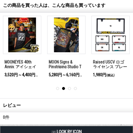
この商品を買った人は、こんな商品も買っています
MOONEYES 40th
MOON Signs &
Raised USCV ロゴ
Anniv. アイシェイ
Pinstriping Studio T
ライセンス プレー
プ ロゴ Tシャツ
シャツ
ト フレーム
3,520円～4,400円
5,280円～6,160円
1,980円
(税込)
(税込)
(税込)
レビュー
0
件
LQQK BY ICON