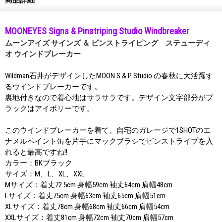
MOONEYES Signs & Pinstriping Studio Windbreaker
ムーンアイズ サインズ ＆ ピンストライピング ステューディ
オ ウインドブレーカー
Wildman石井がデザインしたMOON S & P Studio の春秋に大活躍す
るウインドブレーカーです。
裏地付きなので着心地はサラサラです。デザイン文字部分がブ
ラックはアイボリーです。
このウインドブレーカーを着て、自宅のガレージで1SHOTのエ
ナメルペイント缶を片手にマックブラシでピンストライプを入
れると最高ですね!!
カラー：BKブラック
サイズ：M、L、XL、XXL
Mサイズ：着丈72.5cm 身幅59cm 袖丈64cm 肩幅48cm
Lサイズ：着丈75cm 身幅63cm 袖丈65cm 肩幅51cm
XLサイズ：着丈78cm 身幅68cm 袖丈66cm 肩幅54cm
XXLサイズ：着丈81cm 身幅72cm 袖丈70cm 肩幅57cm