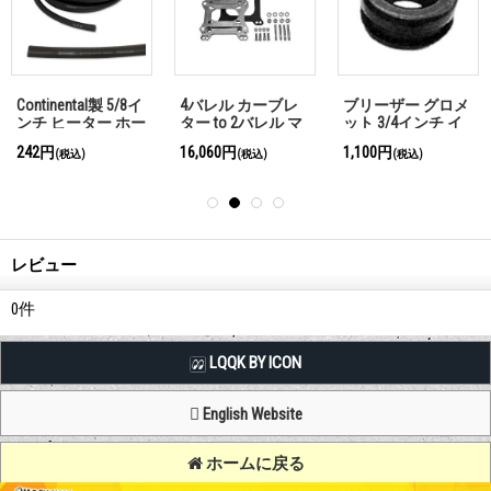
Continental製 5/8イ
4バレル カーブレ
ブリーザー グロメ
ンチ ヒーター ホー
ター to 2バレル マ
ット 3/4インチ イ
ス
ニフォールド (ベー
ン PCVタイプ
242円
16,060円
1,100円
(税込)
(税込)
(税込)
ス)
レビュー
0
件
LQQK BY ICON
English Website
ホームに戻る