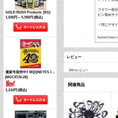
フラワー部分の
GOLD RUSH Products
[
KG
]
ピン留めサイ
1,650円
～
5,500円
(税込)
＊同じデザイン
Eyeball Pattern 
レビュー
0
件のレビュー
最新号発売中!! MQQNEYES International Magazine No.28 2026
[
MGCAT26-28
]
関連商品
1,210円
(税込)