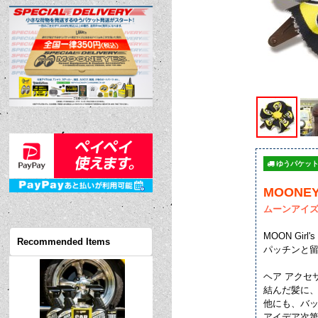
ゆうパケット
MOONEYE
ムーンアイズ
MOON Gir
Recommended Items
パッチンと留
ヘア アクセ
結んだ髪に、
他にも、バ
アイデア次