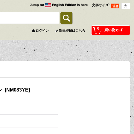
Jump to
:
English Edition is here
文字サイズ
:
0
買い物カゴ
ログイン
新規登録はこちら
ン
[
NM083YE
]