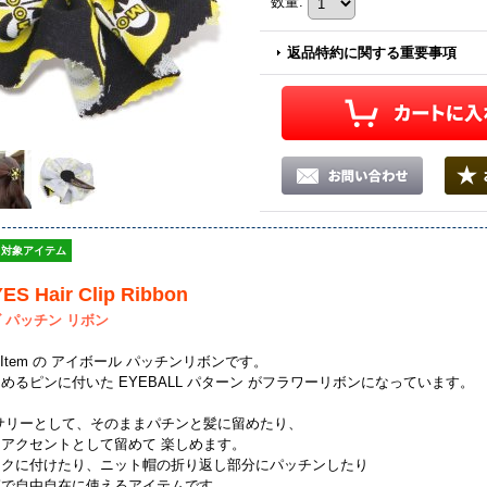
数量
:
返品特約に関する重要事項
対象アイテム
S Hair Clip Ribbon
 パッチン リボン
l's Item の アイボール パッチンリボンです。
めるピンに付いた EYEBALL パターン がフラワーリボンになっています。
サリーとして、そのままパチンと髪に留めたり、
アクセントとして留めて 楽しめます。
ックに付けたり、ニット帽の折り返し部分にパッチンしたり
第で自由自在に使えるアイテムです。