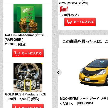
2026
[
MGCAT26-28
]
1,210円
(税込)
Rat Fink Mazooma! ブラス リング
[
RAF609BR-
]
この商品を買った人は、
29,700円
(税込)
GOLD RUSH Products
[
KG
]
nfant Tシャツ
[
TMI824
]
MOONEYES フード ガード ブラ
1,650円
～
5,500円
(税込)
ください」
[
HBHONDA
]