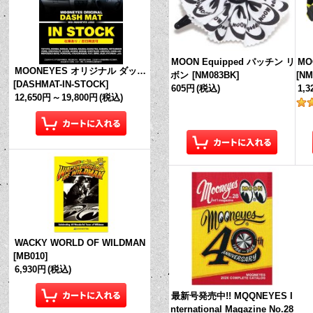
MOON Equipped パッチン リ
MO
MOONEYES オリジナル ダッシュマット (in Stock!)
ボン
[
NM083BK
]
[
NM
[
DASHMAT-IN-STOCK
]
605円
(税込)
1,
12,650円
～
19,800円
(税込)
WACKY WORLD OF WILDMAN
[
MB010
]
6,930円
(税込)
最新号発売中!! MQQNEYES I
nternational Magazine No.28