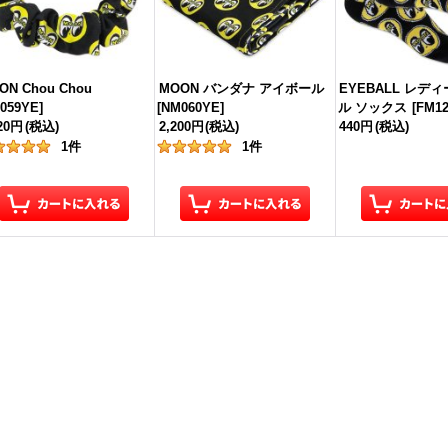
ON Chou Chou
MOON バンダナ アイボール
EYEBALL レデ
059YE
]
[
NM060YE
]
ル ソックス
[
FM1
320円
(税込)
2,200円
(税込)
440円
(税込)
1
件
1
件