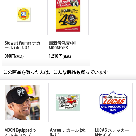
Stewart Warner デカ
最新号発売中!!
ール (水貼り)
MQQNEYES
International
880円
1,210円
(税込)
(税込)
Magazine No.28 2026
この商品を買った人は、こんな商品も買っています
MOON Equipped ツ
Ansen デカール (水
LUCAS ステッカー
イル キャップ
貼り)
Mサイズ