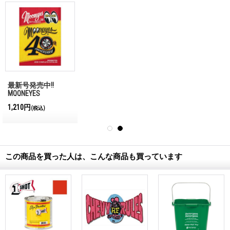
最新号発売中!!
MQQNEYES
International
1,210円
(税込)
Magazine No.28 2026
この商品を買った人は、こんな商品も買っています