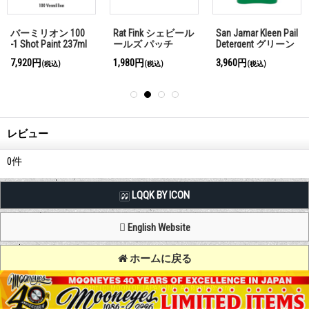
バーミリオン 100
Rat Fink シェビール
San Jamar Kleen Pail
-1 Shot Paint 237ml
ールズ パッチ
Detergent グリーン
バケツ 5L
7,920円
1,980円
3,960円
(税込)
(税込)
(税込)
レビュー
0
件
LQQK BY ICON
English Website
ホームに戻る
Copyright (C) MOON OF JAPAN, INC. All Rights Reserved.