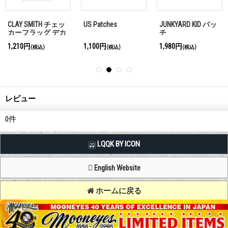
CLAY SMITH チェッ
US Patches
JUNKYARD KID パッ
カーフラッグ デカ
チ
ール セット
1,210円
1,100円
1,980円
(税込)
(税込)
(税込)
レビュー
0
件
LQQK BY ICON
English Website
ホームに戻る
Copyright (C) MOON OF JAPAN, INC. All Rights Reserved.