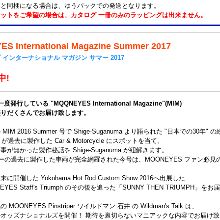
品と同梱になる場合は、ゆうパックでの発送となります。
ケットをご希望の場合は、カタログ 一冊のみのラッピングは出来ません。
S International Magazine Summer 2017
 インターナショナル マガジン サマー 2017
中!
 に一度発行している "MQQNEYES International Magazine"(MIM)
盛りだくさんでお届け致します。
IM 2016 Summer 号で Shige-Suganuma より語られた "日本での30年"
 が過去に製作した Car & Motorcycle にスポットを当て、
が無かった製作秘話を Shige-Suganuma が紐解きます。
バーの過去に製作した車両が完全網羅された今号は、MOONEYES ファン必見
開催した Yokohama Hot Rod Custom Show 2016へ出展した
EYES Staff's Triumph のその後を追った「SUNNY THEN TRIUMPH」
OONEYES Pinstriper ワイルドマン 石井 の Wildman's Talk は、
ルオッズナショナルズを開催！ 期待を裏切らないマニアックな内容でお届け