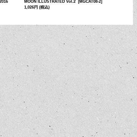
2016
MOON ILLUSTRATED Vol.2
[
MGCAT08-2
]
1,026円
(税込)