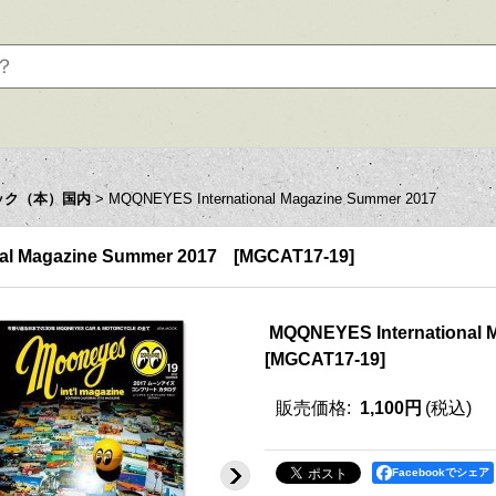
ック（本）国内
>
MQQNEYES International Magazine Summer 2017
al Magazine Summer 2017
[
MGCAT17-19
]
MQQNEYES International 
[
MGCAT17-19
]
販売価格
:
1,100円
(税込)
Facebookでシェア