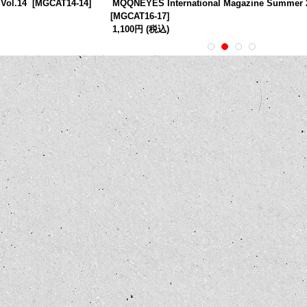
Vol.14
[
MGCAT14-14
]
MQQNEYES International Magazine Summer 
[
MGCAT16-17
]
1,100円
(税込)