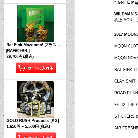
“IGNITE 
WILDMAN'S
机上 AON
2017 MOON
Rat Fink Mazooma! ブラス リング
MQQN CLO
[
RAF609BR-
]
29,700円
(税込)
MQQN NOV
RAT FINK
CLAY SMI
ROAD RUN
FELIX TH
STICKERS
GOLD RUSH Products
[
KG
]
1,650円
～
5,500円
(税込)
AIR FRES