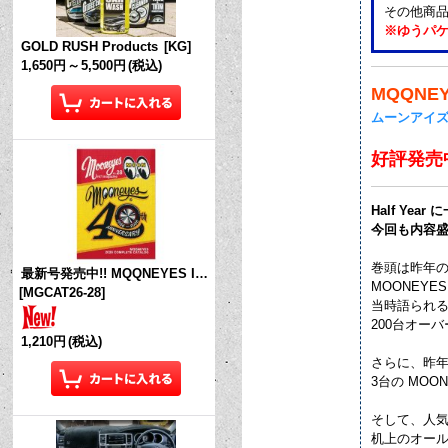
その他商
※ゆうパ
GOLD RUSH Products
[
KG
]
1,650円
～
5,500円
(税込)
MQQNEYE
ムーンアイズ
好評発売
Half Year
今回も内容
巻頭は昨年の M
最新号発売中!! MQQNEYES International Magazine No.28 2026
MOONEYES
[
MGCAT26-28
]
当時語られる事
200台オー
1,210円
(税込)
さらに、昨年末に
3台の MOON
そして、人気の M
机上のオー