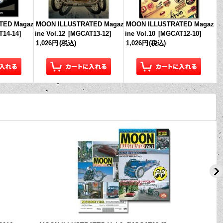
TED Magaz
MOON ILLUSTRATED Magaz
MOON ILLUSTRATED Magaz
14-14
]
ine Vol.12
[
MGCAT13-12
]
ine Vol.10
[
MGCAT12-10
]
1,026円
(税込)
1,026円
(税込)