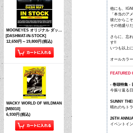
他にも、IGNIT
「本当のアメ
彼だからこそ語
その他盛り
MOONEYES オリジナル ダッシュマット (in Stock!)
[
DASHMAT-IN-STOCK
]
さらに、忘れ
12,650円
～
19,800円
(税込)
す!!
いつも以上に内容
オールカラー 
FEATURED 
- 巻頭特集 -
今振り返る日本
SUNNY THE
WACKY WORLD OF WILDMAN
晴れのちト
[
MB010
]
6,930円
(税込)
26TH ANNU
イベントイ