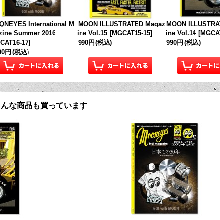
NEYES International M
MOON ILLUSTRATED Magaz
MOON ILLUSTRA
zine Summer 2016
ine Vol.15
[
MGCAT15-15
]
ine Vol.14
[
MGCAT
CAT16-17
]
990円
(税込)
990円
(税込)
100円
(税込)
こんな商品も買っています