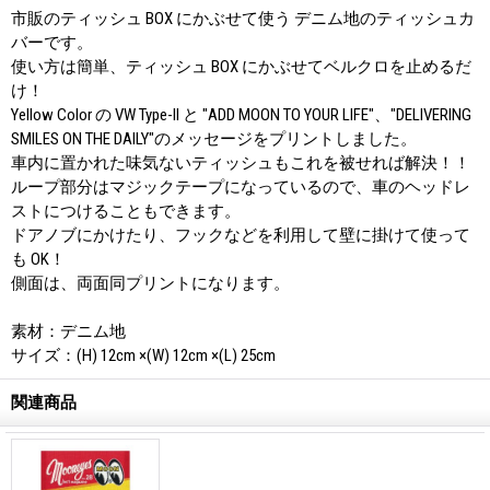
市販のティッシュ BOX にかぶせて使う デニム地のティッシュカ
バーです。
使い方は簡単、ティッシュ BOX にかぶせてベルクロを止めるだ
け！
Yellow Color の VW Type-II と "ADD MOON TO YOUR LIFE"、"DELIVERING
SMILES ON THE DAILY"のメッセージをプリントしました。
車内に置かれた味気ないティッシュもこれを被せれば解決！！
ループ部分はマジックテープになっているので、車のヘッドレ
ストにつけることもできます。
ドアノブにかけたり、フックなどを利用して壁に掛けて使って
も OK！
側面は、両面同プリントになります。
素材：デニム地
サイズ：(H) 12cm ×(W) 12cm ×(L) 25cm
関連商品