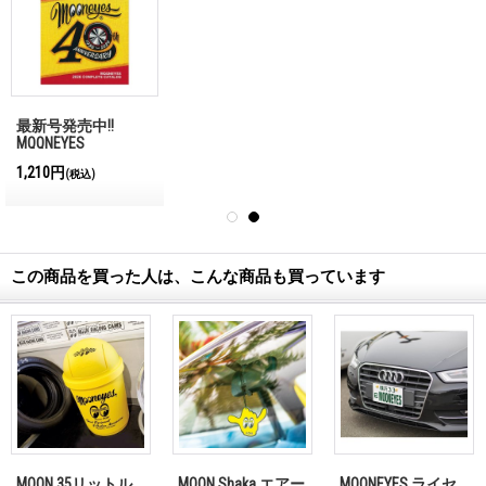
最新号発売中!!
MQQNEYES
International
1,210円
(税込)
Magazine No.28 2026
この商品を買った人は、こんな商品も買っています
MOON 35リットル
MOON Shaka エアー
MOONEYES ライセ