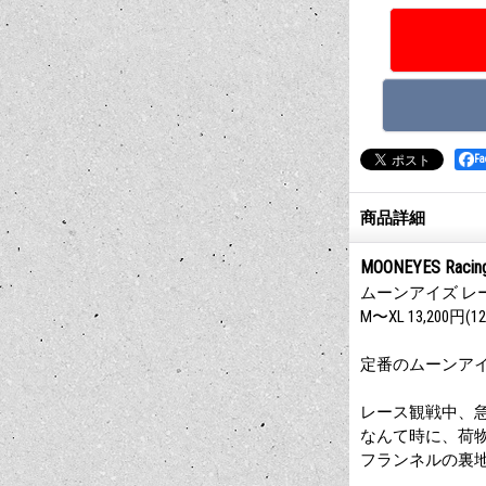
F
商品詳細
MOONEYES Racing 
ムーンアイズ レ
M〜XL 13,200円(12
定番のムーンアイ
レース観戦中、
なんて時に、荷
フランネルの裏