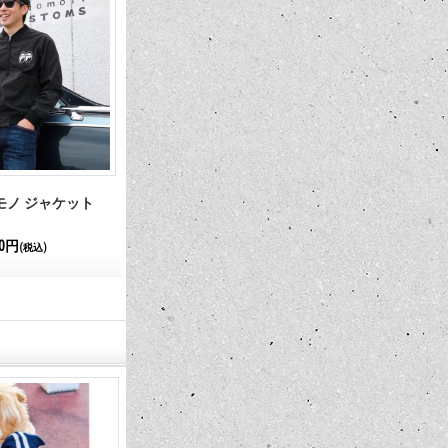
ed モノ ジャケット
MOON Equipped Iron Cross コーチ
最新号発売中!! 
ジャケット
International 
00円
9,900円～11,000円
1,210円
(税込)
(税込)
(税込)