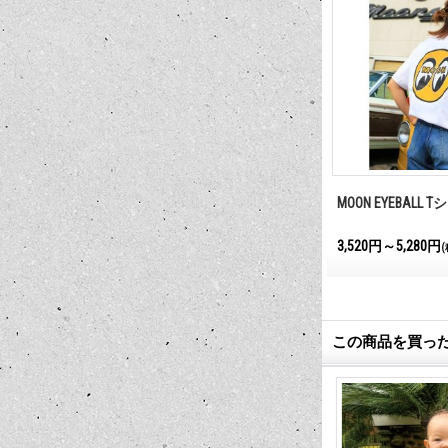
MOONEYES
MOONEYES Racing Div T シャツ
MOON EYEBALL 
シャツ
3,740円～5,500円
3,520円～5,280円
(税込)
(
この商品を買っ