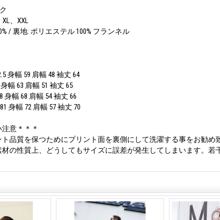
ック
XL、XXL
0% / 裏地: ポリエステル 100% フランネル
 身幅 59 肩幅 48 袖丈 64
幅 63 肩幅 51 袖丈 65
身幅 68 肩幅 54 袖丈 66
 身幅 72 肩幅 57 袖丈 70
い注意＊＊＊
ント品質を保つためにプリント面を裏側にして洗濯する事をお勧め
素材の性質上、どうしてもサイズに誤差が発生してしまいます。若