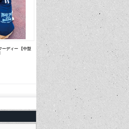
 フーディー 【中型
MOON Equipment Co. Speed Shop
キッズ MO
】
ライト ジップ フーディー
ソックス
7,480円
1,320円
(税込)
(税込)