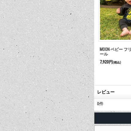
ラット バイザ
MOON アイボール ロンパース
MOON ベビー フ
ール
3,960円
7,920円
(税込)
(税込)
レビュー
0
件