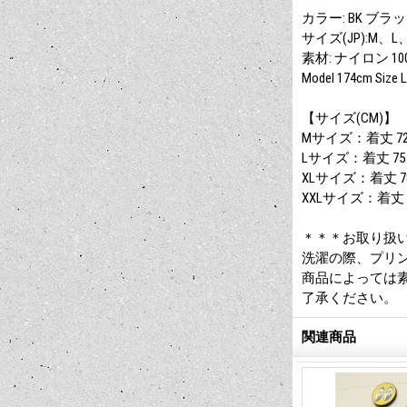
カラー: BK ブラ
サイズ(JP):M、L、
素材: ナイロン 10
Model 174cm Size L
【サイズ(CM)】
Mサイズ：着丈 72.5
Lサイズ：着丈 75 身
XLサイズ：着丈 78 
XXLサイズ：着丈 81
＊＊＊お取り扱
洗濯の際、プリ
商品によっては
了承ください。
関連商品