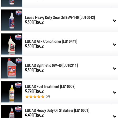
Lucas Heavy Duty Gear Oil 85W-140
[LU10042]
5,500円
(税込)
LUCAS ATF Conditioner
[LU10441]
5,500円
(税込)
LUCAS Synthetic 0W-40
[LU10211]
5,500円
(税込)
LUCAS Fuel Treatment
[LU10003]
5,720円
(税込)
2
件
LUCAS Heavy Duty Oil Stabilizer
[LU10001]
6,490円
(税込)