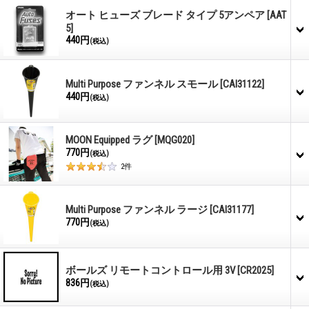
オート ヒューズ ブレード タイプ 5アンペア
[AAT
5]
440円
(税込)
Multi Purpose ファンネル スモール
[CAI31122]
440円
(税込)
MOON Equipped ラグ
[MQG020]
770円
(税込)
2
件
Multi Purpose ファンネル ラージ
[CAI31177]
770円
(税込)
ボールズ リモートコントロール用 3V
[CR2025]
836円
(税込)