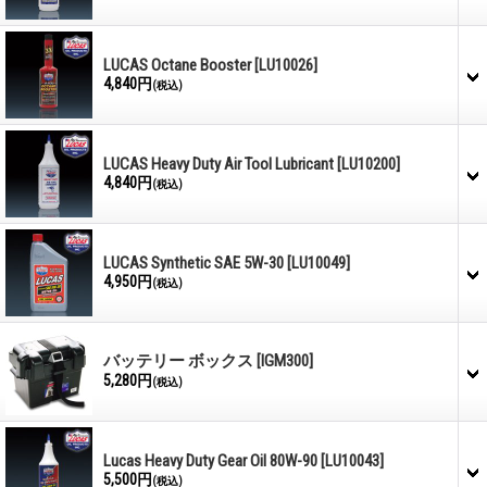
LUCAS Octane Booster
[LU10026]
4,840円
(税込)
LUCAS Heavy Duty Air Tool Lubricant
[LU10200]
4,840円
(税込)
LUCAS Synthetic SAE 5W-30
[LU10049]
4,950円
(税込)
バッテリー ボックス
[IGM300]
5,280円
(税込)
Lucas Heavy Duty Gear Oil 80W-90
[LU10043]
5,500円
(税込)