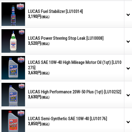
LUCAS Fuel Stabilizer
[LU10314]
3,190円
(税込)
LUCAS Power Steering Stop Leak
[LU10008]
3,520円
(税込)
LUCAS SAE 10W-40 High Mileage Motor Oil (1qt)
[LU10
275]
3,630円
(税込)
LUCAS High Performance 20W-50 Plus (1qt)
[LU10252]
3,630円
(税込)
LUCAS Semi-Synthetic SAE 10W-40
[LU10176]
3,850円
(税込)