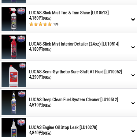
LUCAS Slick Mist Tire & Trim Shine
[LU10513]
4,180円
(税込)
1
件
LUCAS Slick Mist Interior Detailer (24oz)
[LU10514]
4,180円
(税込)
LUCAS Semi-Synthetic Sure-Shift AT Fluid
[LU10052]
4,290円
(税込)
LUCAS Deep Clean Fuel System Cleaner
[LU10512]
4,510円
(税込)
LUCAS Engine Oil Stop Leak
[LU10278]
4,840円
(税込)