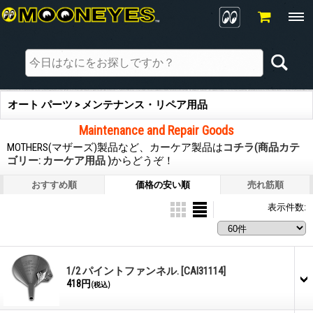
オート パーツ > メンテナンス・リペア用品
Maintenance and Repair Goods
MOTHERS(マザーズ)製品など、カーケア製品は
コチラ(商品カテ
ゴリー: カーケア用品 )
からどうぞ！
おすすめ順
価格の安い順
売れ筋順
表示件数
:
1/2 パイントファンネル.
[CAI31114]
418円
(税込)