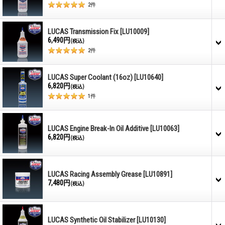
2
件
LUCAS Transmission Fix
[LU10009]
6,490円
(税込)
2
件
LUCAS Super Coolant (16oz)
[LU10640]
6,820円
(税込)
1
件
LUCAS Engine Break-In Oil Additive
[LU10063]
6,820円
(税込)
LUCAS Racing Assembly Grease
[LU10891]
7,480円
(税込)
LUCAS Synthetic Oil Stabilizer
[LU10130]