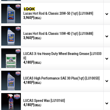
Lucas Hot Rod & Classic 20W-50 (1qt)
[LU10689]
3,960円
(税込)
Lucas Hot Rod & Classic 10W-40 (1qt)
[LU10688]
3,960円
(税込)
LUCAS X-tra Heavy Duty Wheel Bearing Grease
[LU1033
0]
4,180円
(税込)
LUCAS High Performance SAE 30 Plus(1qt)
[LU10053]
4,180円
(税込)
LUCAS Speed Wax
[LU10160]
4,180円
(税込)