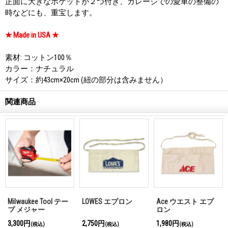
正面に大きなポケットが２つ付き、ガレージでの愛車の整備の
時などにも、重宝します。
★ Made in USA ★
素材: コットン100％
カラー：ナチュラル
サイズ：約43cm×20cm (紐の部分は含みません）
関連商品
Milwaukee Tool テー
LOWES エプロン
Ace ウエスト エプ
プ メジャー
ロン
3,300円
2,750円
1,980円
(税込)
(税込)
(税込)