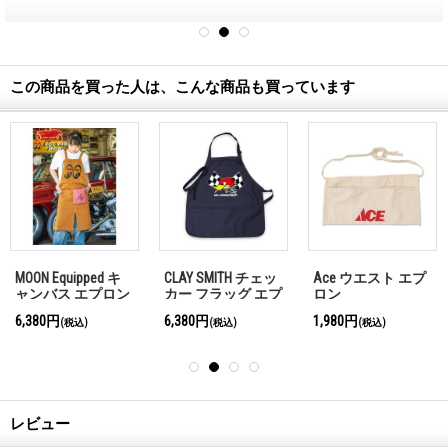
この商品を買った人は、こんな商品も買っています
MOON Equipped キ
CLAY SMITH チェッ
Ace ウエスト エプ
ャンバス エプロン
カー フラッグ エプ
ロン
ロン
6,380円
6,380円
1,980円
(税込)
(税込)
(税込)
レビュー