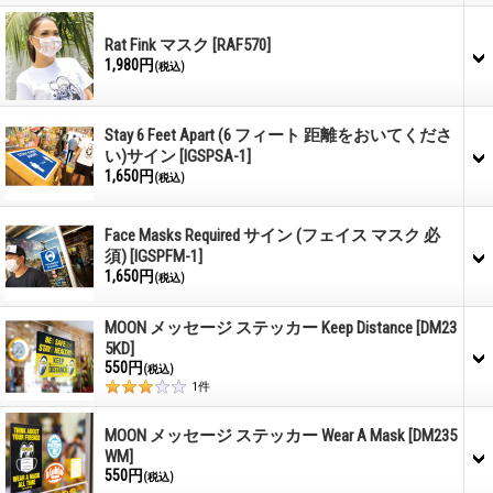
Rat Fink マスク
[RAF570]
1,980円
(税込)
Stay 6 Feet Apart (6 フィート 距離をおいてくださ
い)サイン
[IGSPSA-1]
1,650円
(税込)
Face Masks Required サイン (フェイス マスク 必
須)
[IGSPFM-1]
1,650円
(税込)
MOON メッセージ ステッカー Keep Distance
[DM23
5KD]
550円
(税込)
1
件
MOON メッセージ ステッカー Wear A Mask
[DM235
WM]
550円
(税込)