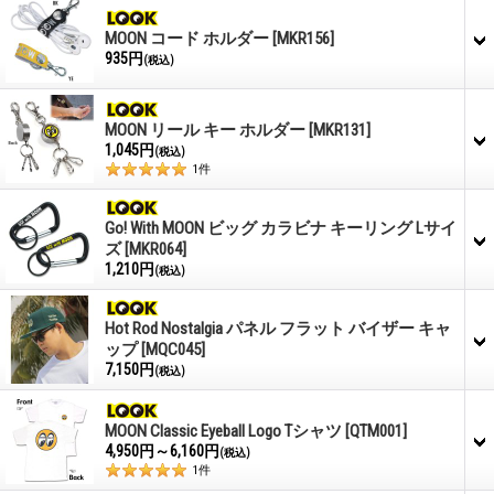
MOON コード ホルダー
[MKR156]
935円
(税込)
MOON リール キー ホルダー
[MKR131]
1,045円
(税込)
1
件
Go! With MOON ビッグ カラビナ キーリング Lサイ
ズ
[MKR064]
1,210円
(税込)
Hot Rod Nostalgia パネル フラット バイザー キャ
ップ
[MQC045]
7,150円
(税込)
MOON Classic Eyeball Logo Tシャツ
[QTM001]
4,950円～6,160円
(税込)
1
件