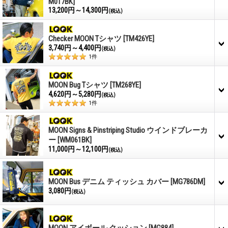
M017BK]
13,200円～14,300円
(税込)
Checker MOON Tシャツ
[TM426YE]
3,740円～4,400円
(税込)
1
件
MOON Bug Tシャツ
[TM268YE]
4,620円～5,280円
(税込)
1
件
MOON Signs & Pinstriping Studio ウインドブレーカ
ー
[WM061BK]
11,000円～12,100円
(税込)
MOON Bus デニム ティッシュ カバー
[MG786DM]
3,080円
(税込)
MOON アイボール クッション
[MG884]