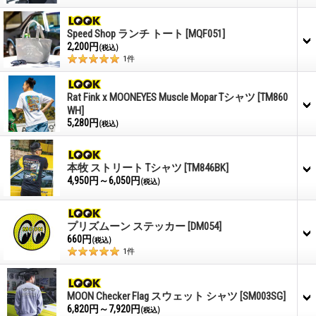
Speed Shop ランチ トート
[MQF051]
2,200円
(税込)
1
件
Rat Fink x MOONEYES Muscle Mopar Tシャツ
[TM860
WH]
5,280円
(税込)
本牧 ストリート Tシャツ
[TM846BK]
4,950円～6,050円
(税込)
プリズムーン ステッカー
[DM054]
660円
(税込)
1
件
MOON Checker Flag スウェット シャツ
[SM003SG]
6,820円～7,920円
(税込)