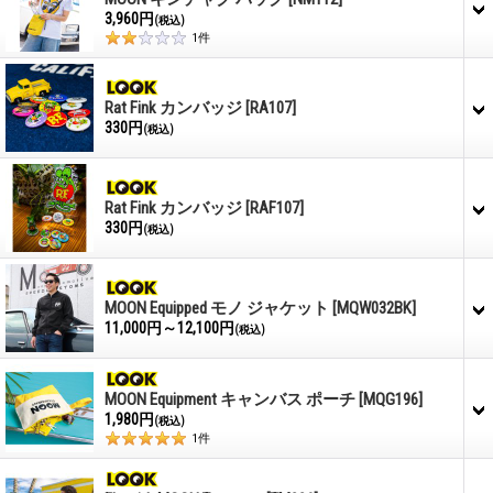
3,960円
(税込)
1
件
Rat Fink カンバッジ
[RA107]
330円
(税込)
Rat Fink カンバッジ
[RAF107]
330円
(税込)
MOON Equipped モノ ジャケット
[MQW032BK]
11,000円～12,100円
(税込)
MOON Equipment キャンバス ポーチ
[MQG196]
1,980円
(税込)
1
件