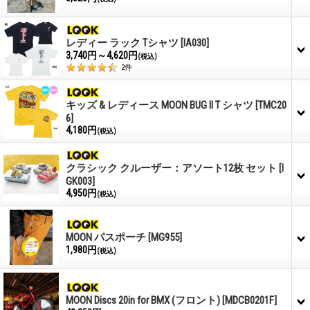
レディー ラック Tシャツ
[IA030]
3,740円～4,620円
(税込)
2
件
キッズ & レディース MOON BUG II T シャツ
[TMC20
6]
4,180円
(税込)
クラシック クルーザー：アソート12枚 セット
[I
GK003]
4,950円
(税込)
MOON パスポーチ
[MG955]
1,980円
(税込)
MOON Discs 20in for BMX (フロント)
[MDCB0201F]