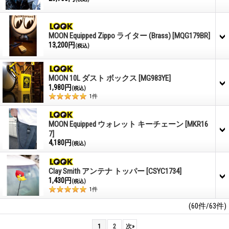
MOON Equipped Zippo ライター (Brass)
[MQG179BR]
13,200円
(税込)
MOON 10L ダスト ボックス
[MG983YE]
1,980円
(税込)
1
件
MOON Equipped ウォレット キーチェーン
[MKR16
7]
4,180円
(税込)
Clay Smith アンテナ トッパー
[CSYC1734]
1,430円
(税込)
1
件
(60件/63件)
1
2
次
»