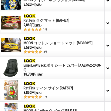
3,520円
(税込)
Rat Fink ラグ マット
[RAF424]
2,860円
(税込)
1
件
MOON コットン ショート マット
[MG888YE]
2,530円
(税込)
3
件
Empi Low Back ポリ シート カバー
[AAEM62-2408-
0]
18,700円
(税込)
Rat Fink ティン サイン
[RAF597]
3,850円
(税込)
1
件
MOON キンチャク バッグ
[NM112]