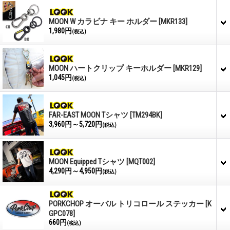
MOON W カラビナ キー ホルダー
[MKR133]
1,980円
(税込)
MOON ハートクリップ キーホルダー
[MKR129]
1,045円
(税込)
FAR-EAST MOON Tシャツ
[TM294BK]
3,960円～5,720円
(税込)
MOON Equipped Tシャツ
[MQT002]
4,290円～4,950円
(税込)
PORKCHOP オーバル トリコロール ステッカー
[K
GPC078]
660円
(税込)