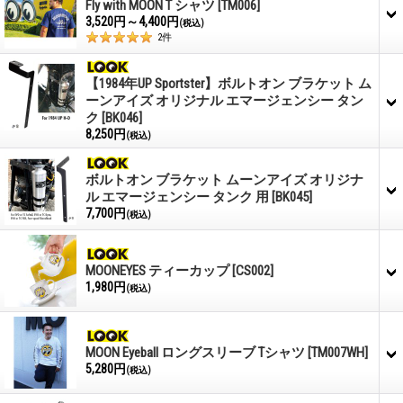
Fly with MOON T シャツ
[TM006]
3,520円～4,400円
(税込)
2
件
【1984年UP Sportster】ボルトオン ブラケット ム
ーンアイズ オリジナル エマージェンシー タン
ク
[BK046]
8,250円
(税込)
ボルトオン ブラケット ムーンアイズ オリジナ
ル エマージェンシー タンク 用
[BK045]
7,700円
(税込)
MOONEYES ティーカップ
[CS002]
1,980円
(税込)
MOON Eyeball ロングスリーブ Tシャツ
[TM007WH]
5,280円
(税込)