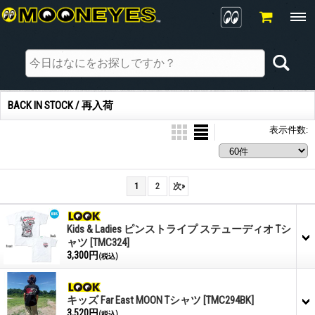
BACK IN STOCK / 再入荷
表示件数
:
1
2
次
»
Kids & Ladies ピンストライプ ステューディオ Tシ
ャツ
[TMC324]
3,300円
(税込)
キッズ Far East MOON Tシャツ
[TMC294BK]
3,520円
(税込)