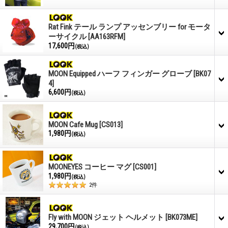
Rat Fink テール ランプ アッセンブリー for モータ
ーサイクル
[AA163RFM]
17,600円
(税込)
MOON Equipped ハーフ フィンガー グローブ
[BK07
4]
6,600円
(税込)
MOON Cafe Mug
[CS013]
1,980円
(税込)
MOONEYES コーヒー マグ
[CS001]
1,980円
(税込)
2
件
Fly with MOON ジェット ヘルメット
[BK073ME]
29,700円
(税込)