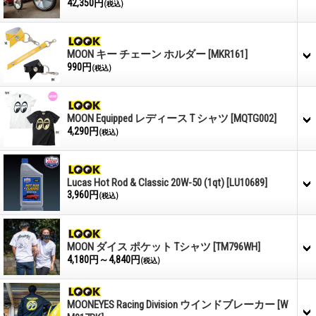
42,350円
(税込)
MOON キー チェーン ホルダー
[MKR161]
990円
(税込)
MOON Equipped レディース T シャツ
[MQTG002]
4,290円
(税込)
Lucas Hot Rod & Classic 20W-50 (1qt)
[LU10689]
3,960円
(税込)
MOON ダイス ポケット Tシャツ
[TM796WH]
4,180円～4,840円
(税込)
MOONEYES Racing Division ウインドブレーカー
[W