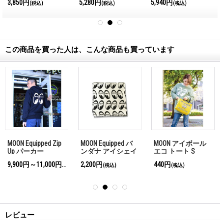
3,850円
5,280円
5,940円
込)
(税込)
(税込)
(税込)
この商品を買った人は、こんな商品も買っています
MOON Equipped Zip
MOON Equipped バ
MOON アイボール
Up パーカー
ンダナ アイシェイ
エコ トート S
プ
9,900円～11,000円
2,200円
440円
(税込)
(税込)
(税込)
レビュー