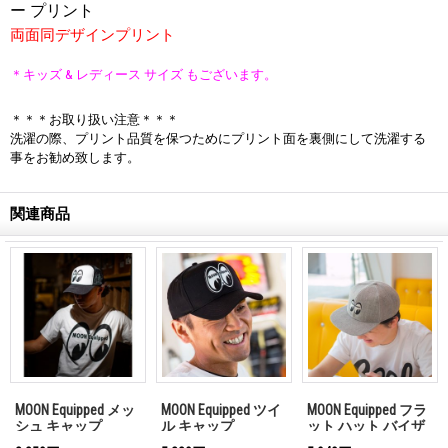
ー プリント
両面同デザインプリント
＊キッズ & レディース サイズ もございます。
＊＊＊お取り扱い注意＊＊＊
洗濯の際、プリント品質を保つためにプリント面を裏側にして洗濯する
事をお勧め致します。
関連商品
MOON Equipped メッ
MOON Equipped ツイ
MOON Equipped フラ
シュ キャップ
ル キャップ
ット ハット バイザ
ー キャップ