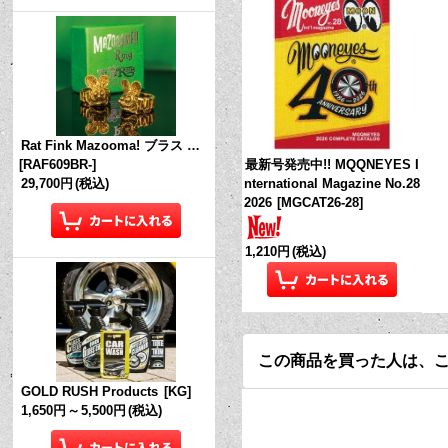
Rat Fink Mazooma! ブラス リング
最新号発売中!! MQQNEYES I
[
RAF609BR-
]
nternational Magazine No.28
29,700円
(税込)
2026
[
MGCAT26-28
]
1,210円
(税込)
この商品を買った人は、
GOLD RUSH Products
[
KG
]
1,650円
～
5,500円
(税込)