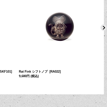
ISKF101
]
Rat Fink シフトノブ
[
RA022
]
9,680円
(税込)
[