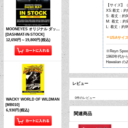
【サイズ】
XS:着丈：約
S: 着丈：約
M: 着丈：約
L: 着丈：約9
MOONEYES オリジナル ダッシュマット (in Stock!)
[
DASHMAT-IN-STOCK
]
＊USAサイ
12,650円
～
19,800円
(税込)
※Reyn S
1960年代
Hawaii
レビュー
0
件のレビュー
WACKY WORLD OF WILDMAN
[
MB010
]
6,930円
(税込)
関連商品