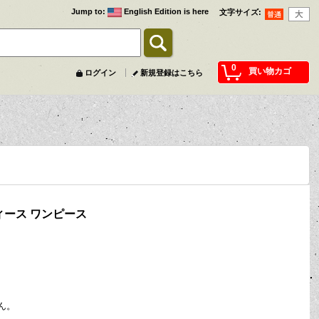
Jump to
:
English Edition is here
文字サイズ
:
0
買い物カゴ
ログイン
新規登録はこちら
レディース ワンピース
ん。