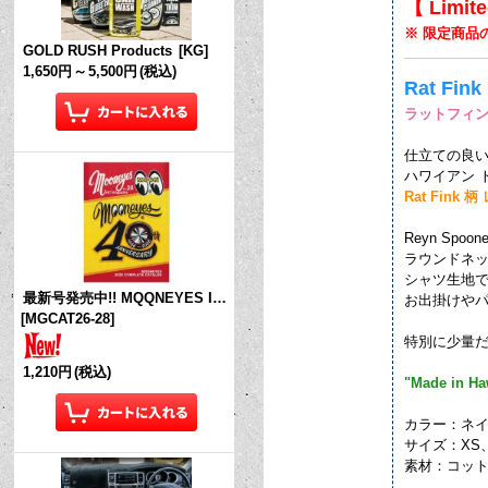
【 Limit
※ 限定商品
GOLD RUSH Products
[
KG
]
1,650円
～
5,500円
(税込)
Rat Fink
ラットフィン
仕立ての良
ハワイアン 
Rat Fin
Reyn Sp
ラウンドネ
シャツ生地
最新号発売中!! MQQNEYES International Magazine No.28 2026
お出掛けやパ
[
MGCAT26-28
]
特別に少量だ
1,210円
(税込)
"Made in Ha
カラー：ネイビ
サイズ：XS
素材：コット