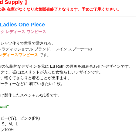
ed Supply 】
の為 在庫がなくなり次第販売終了となります。予めご了承ください。
 Ladies One Piece
ク レディース ワンピース
いシャツ作りで世界で愛される、
トラディッショナル ブランド、 レイン スプーナーの
k 柄 レディースワンピース
です。
oonerの伝統的なデザインを元に Ed Roth の原画を組み合わせたデザインです。
ックで、裾にはスリットが入った女性らしいデザインです。
で、軽くてさらりと着ることが出来ます。
ーティーなどに 着ていきたい１枚。
け製作したスペシャルな1着です。
waii"
ー(NY)、ピンク(PK)
、S、M、L
ン100%