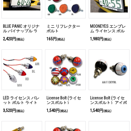
BLUE PANIC オリジナ
ミニ リフレクター
MOONEYES エンブレ
ル パイナップル ラ
ボルト
ム ライセンス ボル
イセンス ボルト
ト
2,420円
165円
1,980円
(税込)
(税込)
(税込)
LED ライセンス バレ
License Bolt (ライセ
License Bolt (ライセ
ット ボルト ライト
ンスボルト）
ンスボルト）アイボ
ール ブルー
3,520円
1,540円
1,540円
(税込)
(税込)
(税込)