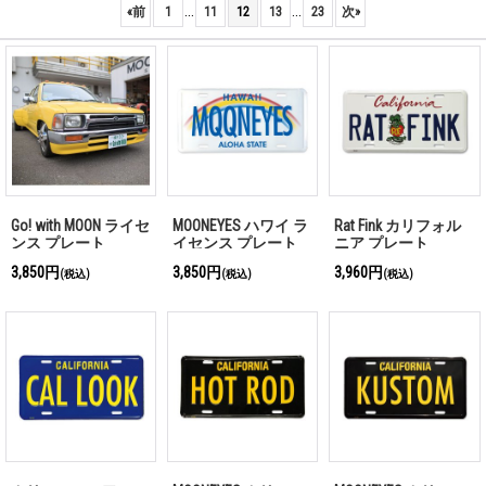
...
...
«
前
1
11
12
13
23
次
»
Go! with MOON ライセ
MOONEYES ハワイ ラ
Rat Fink カリフォル
ンス プレート
イセンス プレート
ニア プレート
【JAPAN Size】
3,850円
3,850円
3,960円
(税込)
(税込)
(税込)