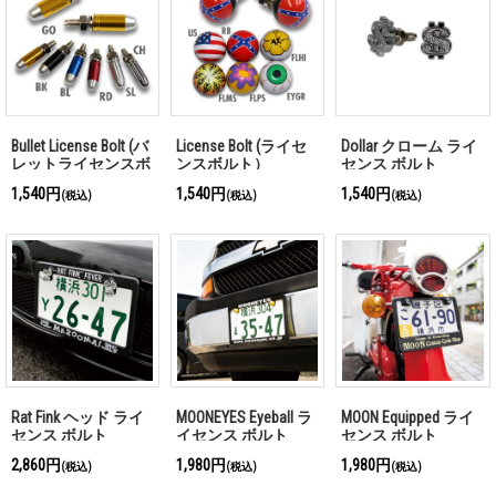
Bullet License Bolt (バ
License Bolt (ライセ
Dollar クローム ライ
レットライセンスボ
ンスボルト）
センス ボルト
ルト）
1,540円
1,540円
1,540円
(税込)
(税込)
(税込)
Rat Fink ヘッド ライ
MOONEYES Eyeball ラ
MOON Equipped ライ
センス ボルト
イセンス ボルト
センス ボルト
2,860円
1,980円
1,980円
(税込)
(税込)
(税込)