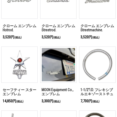
クローム エンブレム
クローム エンブレム
クローム エンブレム
Hotrod.
Streetrod.
Streetmachine.
3,520円
3,520円
3,520円
(税込)
(税込)
(税込)
セーフティー スター
MOON Equipment Co.,
1-1/2”I.D. フレキシブ
エンブレム
エンブレム
ルエキゾーストチュ
ーブ 「お問い合わせ
14,850円
3,300円
7,700円
(税込)
(税込)
(税込)
ください」