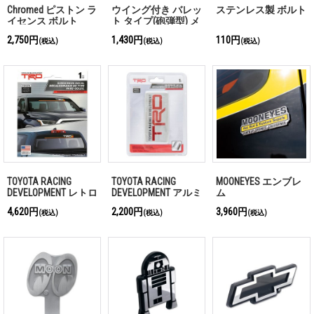
Chromed ピストン ラ
ウイング付き バレッ
ステンレス製 ボルト
イセンス ボルト
ト タイプ(砲弾型) メ
ッキ ボルト
2,750円
1,430円
110円
(税込)
(税込)
(税込)
TOYOTA RACING
TOYOTA RACING
MOONEYES エンブレ
DEVELOPMENT レトロ
DEVELOPMENT アルミ
ム
サンスクリーン デカ
ニウム デカール
4,620円
2,200円
3,960円
(税込)
(税込)
(税込)
ール