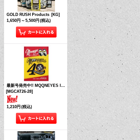
GOLD RUSH Products
[
KG
]
1,650円
～
5,500円
(税込)
最新号発売中!! MQQNEYES International Magazine No.28 2026
[
MGCAT26-28
]
1,210円
(税込)