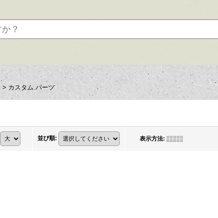
ツ
>
カスタム パーツ
並び順
:
表示方法
: