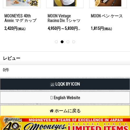
MOONEYES 40th
MOON Vintage
MOON ペン ケース
Anniv. マグ カップ
Racing Div. Tシャツ
2,420円
4,950円～5,830円
1,815円
(税込)
(税込)
(税込)
レビュー
0
件
LQQK BY ICON
English Website
ホームに戻る
Copyright (C) MOON OF JAPAN, INC. All Rights Reserved.