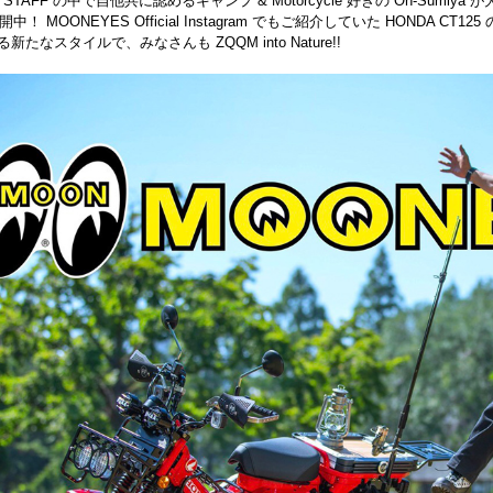
STAFF の中で自他共に認めるキャンプ & Motorcycle 好きの Oh-Sumiya が大喜びし
中！ MOONEYES Official Instagram でもご紹介していた HONDA
新たなスタイルで、みなさんも ZQQM into Nature!!