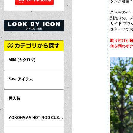
タンク容量：約0.
こちらのパ
別売りの、
メ
サイド ブラケ
を合わせて
取り付けが
何を問わず
MIM (カタログ)
New アイテム
再入荷
YOKOHAMA HOT ROD CUSTOM SHOW