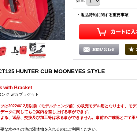
数量
:
返品特約に関する重要事項
CT125 HUNTER CUB MOONEYES STYLE
k with Bracket
ンク with ブラケット
ツは2022年12月以前（モデルチェンジ前）の販売モデル用となります。モ
のデータに関してもご案内を差し上げる事ができず、
による、返品、交換及び加工等は承る事ができません。事前のご確認とご了承
必要な水やその他の液体物を入れるのにご利用ください。