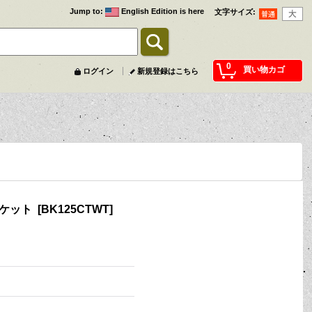
Jump to
:
English Edition is here
文字サイズ
:
0
買い物カゴ
ログイン
新規登録はこちら
ラケット
[
BK125CTWT
]