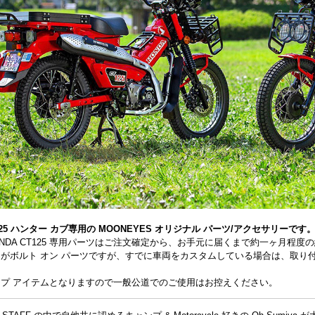
T125 ハンター カブ専用の MOONEYES オリジナル パーツ/アクセサリーです
ONDA CT125 専用パーツはご注文確定から、お手元に届くまで約一ヶ月程度
がボルト オン パーツですが、すでに車両をカスタムしている場合は、取り
プ アイテムとなりますので一般公道でのご使用はお控えください。