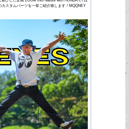
た企画 ZOOM into Nature with HONDA CT12
 CT125 のカスタムパーツを一挙ご紹介致します！MQQNEY