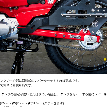
タンクの中心部に回転式のレバーをセットすれば完成です。
して簡単に着脱可能です。
タータンクの固定が緩いまたはきつい場合は、タンクをセットする前にレバー
24cm x (W)20cm x (D)11.5cm (ステー含まず)