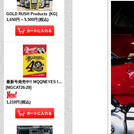
GOLD RUSH Products
[
KG
]
1,650円
～
5,500円
(税込)
最新号発売中!! MQQNEYES International Magazine No.28 2026
[
MGCAT26-28
]
1,210円
(税込)