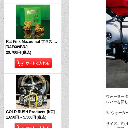
Rat Fink Mazooma! ブラス リング
[
RAF609BR-
]
29,700円
(税込)
ウォーター
レバーを回
GOLD RUSH Products
[
KG
]
※ ウォー
1,650円
～
5,500円
(税込)
サイズ : 約(H)