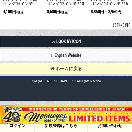
リング 16インチ
リング 12インチ / 13
リング 14インチ / 15
インチ
インチ
4,180円
3,630円
3,850円～3,960円
(税込)
(税込)
(税込)
(3件/3件)
LQQK BY ICON
English Website
ホームに戻る
Copyright (C) MOON OF JAPAN, INC. All Rights Reserved.
ログイン
新規登録はこちら
お問い合わせ