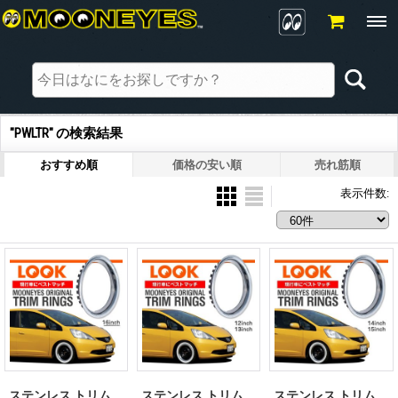
"PWLTR"
の
検索結果
おすすめ順
価格の安い順
売れ筋順
表示件数
:
ステンレス トリム
ステンレス トリム
ステンレス トリム