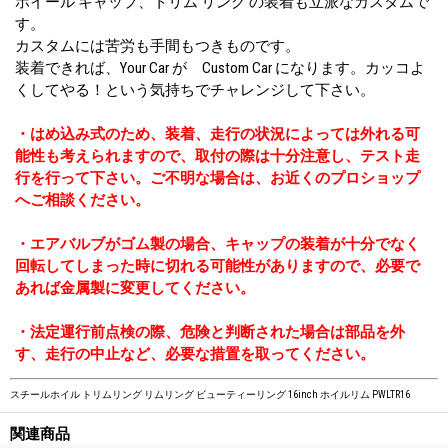
ホイール キャップ、トリム リング の装着も立派なカスタムで
す。
カスタムには苦労も手間もつきものです。
装着できれば、Your Car が Custom Car になります。カッコよ
くしてやる！という気持ちでチャレンジして下さい。
・はめ込み式のため、装着、走行の状況によっては外れる可
能性も考えられますので、取付の際は十分注意し、テスト走
行を行って下さい。ご不明な場合は、お近くのプロショップ
へご相談ください。
・エアバルブがゴム製の場合、キャップの装着が十分でなく
回転してしまった時に切れる可能性がありますので、必要で
あれば金属製に変更してください。
・法定運行前点検の際、危険と判断された場合は部品を外
す、走行の中止など、必要な措置を取ってください。
スチールホイル トリムリング リムリング ビューティーリング 16inch ホイルリム PWLTR16
関連商品