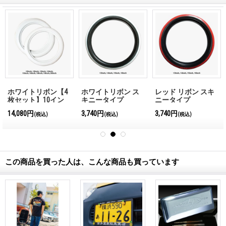
ホワイトリボン【4
ホワイトリボン ス
レッド リボン スキ
枚セット】10イン
キニータイプ
ニータイプ
チ、12インチから20
(WW13BW)
(WW16BR)
14,080円
3,740円
3,740円
(税込)
(税込)
(税込)
インチまでお選びい
ただけます。
この商品を買った人は、こんな商品も買っています