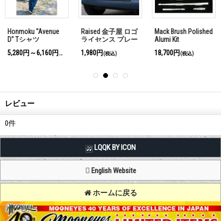
Honmoku "Avenue
Raised 金子屋 ロゴ
Mack Brush Polished
D" Tシャツ
ライセンス プレー
Alumi Kit
ト フレーム
5,280円～6,160円
1,980円
18,700円
(税込)
(税込)
(税込)
レビュー
0
件
LQQK BY ICON
English Website
ホームに戻る
Copyright (C) MOON OF JAPAN, INC. All Rights Reserved.