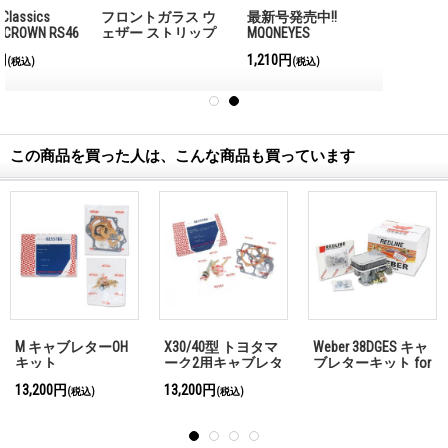
フロントガラス ウ
最新号発売中!!
ェザー ストリップ
MQQNEYES
クラウン 50系.
International
1,210円
(税込)
Magazine No.28 2026
この商品を買った人は、こんな商品も買っています
Weber 38DGES キャ
YENC. Magazine
ラック キット
ブレターキット for
Vol.18
‘74-87 TOYOTA Land
1,430円
22,000円
(税込)
(税込)
Cruiser(2Fエンジン)