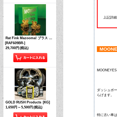
上記詳細
Rat Fink Mazooma! ブラス リング
[
RAF609BR-
]
29,700円
(税込)
MOONE
MOONEYE
ダッシュボ
らげます。
GOLD RUSH Products
[
KG
]
1,650円
～
5,500円
(税込)
特に古い車