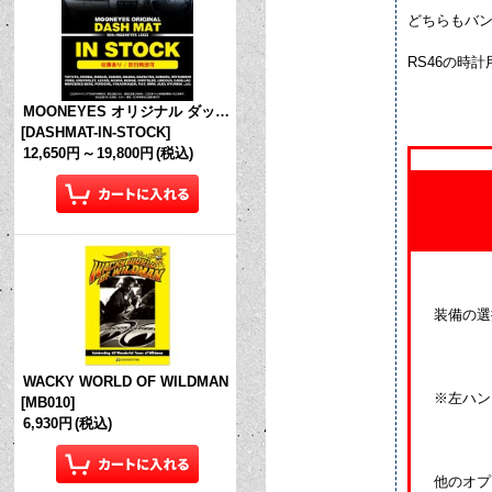
どちらもバ
RS46の時
MOONEYES オリジナル ダッシュマット (in Stock!)
[
DASHMAT-IN-STOCK
]
12,650円
～
19,800円
(税込)
装備の選
WACKY WORLD OF WILDMAN
※左ハン
[
MB010
]
6,930円
(税込)
他のオプ