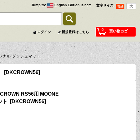
Jump to
:
English Edition is here
文字サイズ
:
0
買い物カゴ
ログイン
新規登録はこちら
S オリジナル ダッシュマット
[
DKCROWN56
]
A CROWN RS56用 MOONE
ット
[
DKCROWN56
]