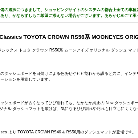
装備の選択につきまして、ショッピングサイトのシステムの都合上全ての車種
もあり、かならずしもご希望に添えない場合がございます。あらかじめご了承
Classics TOYOTA CROWN RS56系 MOONEYES ORI
ラシックス トヨタ クラウン RS56系 ムーンアイズ オリジナル ダッシュ マッ
車のダッシュボードを日焼けによる色あせやヒビ割れから護ると共に、インテ
エーションを用意しています。
ッシュボードが古くなってひび割れても、なかなか純正の New ダッシュボー
オリジナル ダッシュマットを敷けば、気になるひび割れや汚れも目立ちにくくな
asscs より TOYOTA CROWN RS46 & RS56用のダッシュマットが登場です。