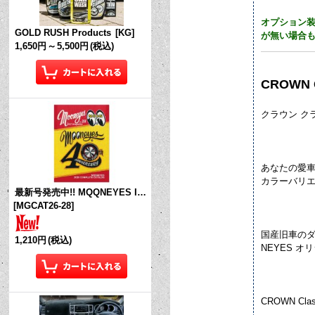
オプション
GOLD RUSH Products
[
KG
]
が無い場合
1,650円
～
5,500円
(税込)
CROWN 
クラウン ク
あなたの愛
カラーバリ
最新号発売中!! MQQNEYES International Magazine No.28 2026
[
MGCAT26-28
]
国産旧車のダ
1,210円
(税込)
NEYES 
CROWN Cl