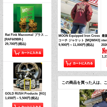
Rat Fink Mazooma! ブラス リング
MOON Equipped Iron Cross
最新
[
RAF609BR-
]
コーチ ジャケット
[
MQW043
]
nte
29,700円
(税込)
9,900円
～
11,000円
(税込)
202
1,
この商品を買った人は、
GOLD RUSH Products
[
KG
]
1,650円
～
5,500円
(税込)