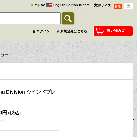
Jump to
:
English Edition is here
文字サイズ
:
0
買い物カゴ
ログイン
新規登録はこちら
レーカー
ng Division ウインドブレ
00円
(税込)
ます。