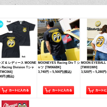
ズ & レディース MOONE
MOONEYES Racing Div T シ
MOON EYEBAL
 Racing Division Tシャ
ャツ
[
TM066BK
]
[
TM001WH
]
TMC066
]
3,740円
～
5,500円
(税込)
3,520円
～
5,280円
080円
(税込)