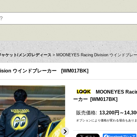
ジャケット/メンズ/レディース
>
MOONEYES Racing Division ウインドブ
Division ウインドブレーカー
[
WM017BK
]
MOONEYES Raci
ーカー
[
WM017BK
]
販売価格
:
13,200円～14,3
オプションにより価格が変わる場合もあり
Facebookでシェア