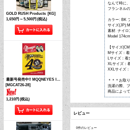
なんて時に
フランネル
GOLD RUSH Products
[
KG
]
1,650円
～
5,500円
(税込)
カラー: BK
サイズ(JP):
素材: ナイロン
Model 174cm
【サイズ(CM
Mサイズ：着丈 
Lサイズ：着丈 
XLサイズ：着丈
XXLサイズ：着
最新号発売中!! MQQNEYES International Magazine No.28 2026
＊＊＊お取
[
MGCAT26-28
]
洗濯の際、
商品によっ
1,210円
(税込)
レビュー
0
件のレビュー