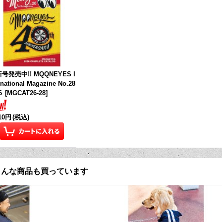
号発売中!! MQQNEYES I
rnational Magazine No.28
6
[
MGCAT26-28
]
210円
(税込)
こんな商品も買っています