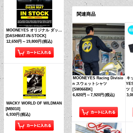
関連商品
MOONEYES オリジナル ダッシュマット (in Stock!)
[
DASHMAT-IN-STOCK
]
12,650円
～
19,800円
(税込)
MOONEYES Racing Divisio
キッ
n スウェットシャツ
YES
[
SM066BK
]
ツ
[
6,820円
～
7,920円
(税込)
3,
WACKY WORLD OF WILDMAN
[
MB010
]
6,930円
(税込)