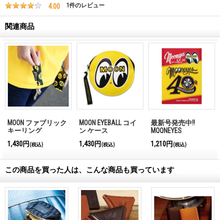
4.00
1
件のレビュー
関連商品
MOON ファブリック
MOON EYEBALL コイ
最新号発売中!!
キーリング
ン ケース
MQQNEYES
International
1,430円
1,430円
1,210円
(税込)
(税込)
(税込)
Magazine No.28 2026
この商品を買った人は、こんな商品も買っています