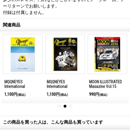
ーリターンでお願いします。
付録は付属しません。
関連商品
MQQNEYES
MQQNEYES
MOON ILLUSTRATED
International
International
Magazine Vol.15
Magazine Winter
Magazine Summer
1,100円
1,100円
990円
(税込)
(税込)
(税込)
2016-2017
2016
この商品を買った人は、こんな商品も買っています