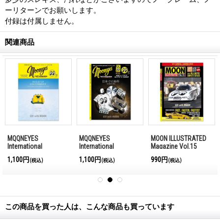
ーリターンでお願いします。
付録は付属しません。
関連商品
MQQNEYES
MQQNEYES
MOON ILLUSTRATED
International
International
Magazine Vol.15
Magazine Winter
Magazine Summer
1,100円
1,100円
990円
(税込)
(税込)
(税込)
2016-2017
2016
この商品を買った人は、こんな商品も買っています