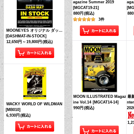
agazine Summer 2019
aga
[
MGCAT19-21
]
[
MG
880円
(税込)
88
3
件
MOONEYES オリジナル ダッシュマット (in Stock!)
[
DASHMAT-IN-STOCK
]
12,650円
～
19,800円
(税込)
MOON ILLUSTRATED Magaz
最新
ine Vol.14
[
MGCAT14-14
]
nte
WACKY WORLD OF WILDMAN
990円
(税込)
202
[
MB010
]
6,930円
(税込)
1,