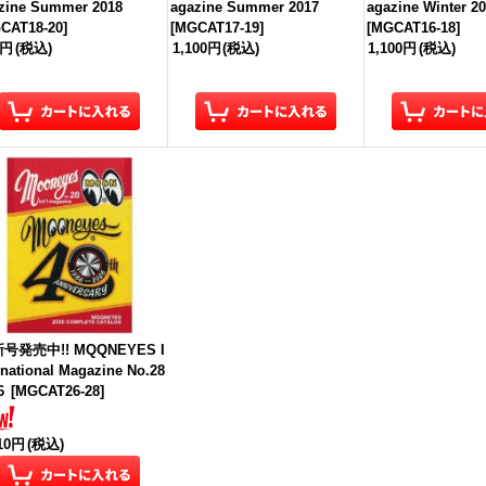
zine Summer 2018
agazine Summer 2017
agazine Winter 2
CAT18-20
]
[
MGCAT17-19
]
[
MGCAT16-18
]
0円
(税込)
1,100円
(税込)
1,100円
(税込)
号発売中!! MQQNEYES I
rnational Magazine No.28
6
[
MGCAT26-28
]
210円
(税込)