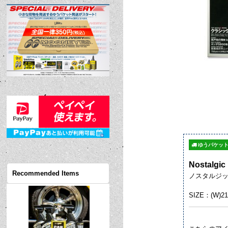
ゆうパケット
Nostalgic 
Recommended Items
ノスタルジック 
SIZE：(W)21