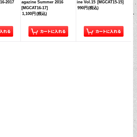
016-2017
agazine Summer 2016
ine Vol.15
[
MGCAT15-15
]
[
MGCAT16-17
]
990円
(税込)
1,100円
(税込)