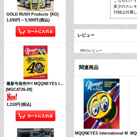
こちらのア
多少のスレ
付録は付属
GOLD RUSH Products
[
KG
]
1,650円
～
5,500円
(税込)
レビュー
0
件のレビュー
関連商品
最新号発売中!! MQQNEYES International Magazine No.28 2026
[
MGCAT26-28
]
1,210円
(税込)
MQQNEYES International M
MQQ