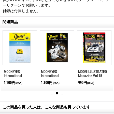
ーリターンでお願いします。
付録は付属しません。
関連商品
MQQNEYES
MQQNEYES
MOON ILLUSTRATED
International
International
Magazine Vol.15
Magazine Winter
Magazine Summer
1,100円
1,100円
990円
(税込)
(税込)
(税込)
2016-2017
2016
この商品を買った人は、こんな商品も買っています