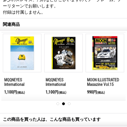
ーリターンでお願いします。
付録は付属しません。
関連商品
MQQNEYES
MQQNEYES
MOON ILLUSTRATED
International
International
Magazine Vol.15
Magazine Winter
Magazine Summer
1,100円
1,100円
990円
(税込)
(税込)
(税込)
2016-2017
2016
この商品を買った人は、こんな商品も買っています