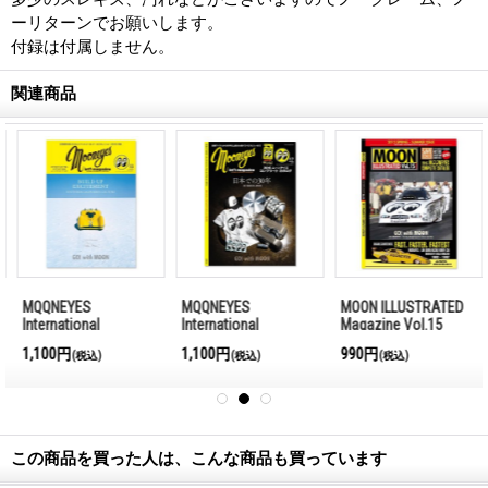
ーリターンでお願いします。
付録は付属しません。
関連商品
MQQNEYES
MQQNEYES
MOON ILLUSTRATED
International
International
Magazine Vol.15
Magazine Winter
Magazine Summer
1,100円
1,100円
990円
(税込)
(税込)
(税込)
2016-2017
2016
この商品を買った人は、こんな商品も買っています