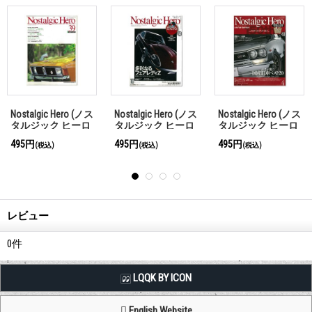
 Hero (ノス
Nostalgic Hero (ノス
Nostalgic Hero (ノス
Nostalgic
ク ヒーロ
タルジック ヒーロ
タルジック ヒーロ
タルジック
0
ー) Vol. 139
ー) Vol. 19
ー) Vol. 59
495円
495円
495円
)
(税込)
(税込)
(税込)
レビュー
0
件
LQQK BY ICON
English Website