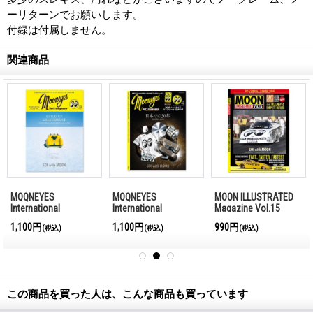
ーリターンでお願いします。
付録は付属しません。
関連商品
N ILLUSTRATED
MOON ILLUSTRATED
最新号発売中!!
zine Vol.15
Magazine Vol.14
MQQNEYES
International
円
990円
1,210円
(税込)
(税込)
(税込)
Magazine No.28 2026
この商品を買った人は、こんな商品も買っています