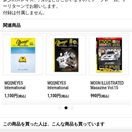
ーリターンでお願いします。
付録は付属しません。
関連商品
MQQNEYES
MQQNEYES
MOON ILLUSTRATED
International
International
Magazine Vol.15
Magazine Winter
Magazine Summer
1,100円
1,100円
990円
(税込)
(税込)
(税込)
2016-2017
2016
この商品を買った人は、こんな商品も買っています