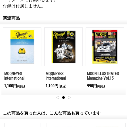
付録は付属しません。
関連商品
MQQNEYES
MQQNEYES
MOON ILLUSTRATED
International
International
Magazine Vol.15
Magazine Winter
Magazine Summer
1,100円
1,100円
990円
(税込)
(税込)
(税込)
2016-2017
2016
この商品を買った人は、こんな商品も買っています