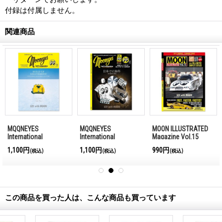
付録は付属しません。
関連商品
MQQNEYES
MQQNEYES
MOON ILLUSTRATED
International
International
Magazine Vol.15
Magazine Winter
Magazine Summer
1,100円
1,100円
990円
(税込)
(税込)
(税込)
2016-2017
2016
この商品を買った人は、こんな商品も買っています