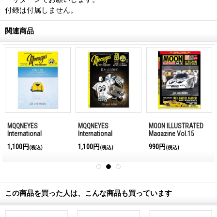
付録は付属しません。
関連商品
MQQNEYES
MQQNEYES
MOON ILLUSTRATED
International
International
Magazine Vol.15
Magazine Winter
Magazine Summer
1,100円
1,100円
990円
(税込)
(税込)
(税込)
2016-2017
2016
この商品を買った人は、こんな商品も買っています