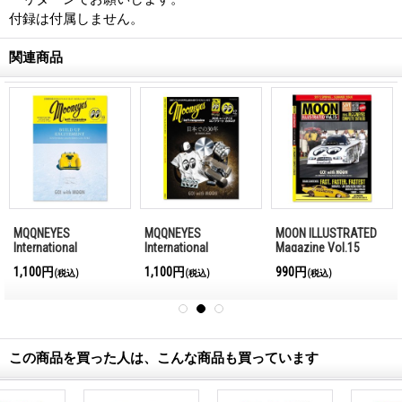
付録は付属しません。
関連商品
MQQNEYES
MQQNEYES
MOON ILLUSTRATED
International
International
Magazine Vol.15
Magazine Winter
Magazine Summer
1,100円
1,100円
990円
(税込)
(税込)
(税込)
2016-2017
2016
この商品を買った人は、こんな商品も買っています