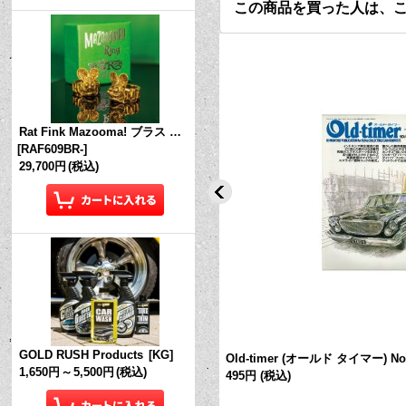
この商品を買った人は、
Rat Fink Mazooma! ブラス リング
[
RAF609BR-
]
29,700円
(税込)
GOLD RUSH Products
[
KG
]
 ホワイト L 20×14cm
[
RD001WH
]
Old-timer (オールド タイマー) No.
1,650円
～
5,500円
(税込)
495円
(税込)