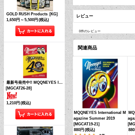
GOLD RUSH Products
[
KG
]
レビュー
1,650円
～
5,500円
(税込)
0
件のレビュー
関連商品
最新号発売中!! MQQNEYES International Magazine No.28 2026
[
MGCAT26-28
]
1,210円
(税込)
MQQNEYES International M
MQQ
agazine Summer 2019
aga
[
MGCAT19-21
]
[
MG
880円
(税込)
88