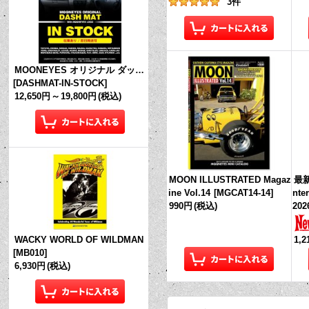
3
件
MOONEYES オリジナル ダッシュマット (in Stock!)
[
DASHMAT-IN-STOCK
]
12,650円
～
19,800円
(税込)
MOON ILLUSTRATED Magaz
最新
ine Vol.14
[
MGCAT14-14
]
nte
990円
(税込)
202
1,
WACKY WORLD OF WILDMAN
[
MB010
]
6,930円
(税込)