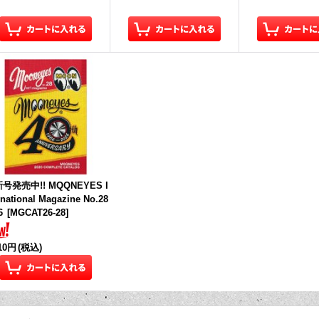
号発売中!! MQQNEYES I
rnational Magazine No.28
6
[
MGCAT26-28
]
210円
(税込)