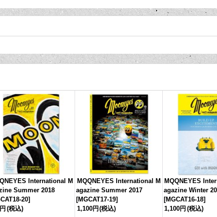
NEYES International M
MQQNEYES International M
MQQNEYES Intern
zine Summer 2018
agazine Summer 2017
agazine Winter 2
CAT18-20
]
[
MGCAT17-19
]
[
MGCAT16-18
]
0円
(税込)
1,100円
(税込)
1,100円
(税込)