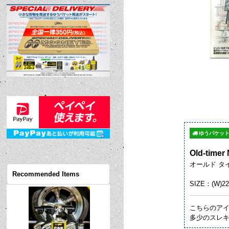
ゆうパケット
Old-timer 
オールド タイマー
Recommended Items
SIZE：(W)22
こちらのア
多少のスレ