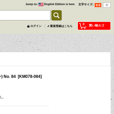
Jump to
:
English Edition is here
文字サイズ
:
0
買い物カゴ
ログイン
新規登録はこちら
 No. 84
[
KM078-084
]
ん。