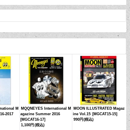
ational M
MQQNEYES International M
MOON ILLUSTRATED Magaz
016-2017
agazine Summer 2016
ine Vol.15
[
MGCAT15-15
]
[
MGCAT16-17
]
990円
(税込)
1,100円
(税込)