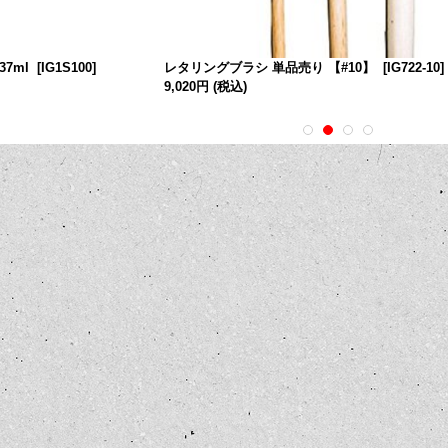
37ml
[
IG1S100
]
レタリングブラシ 単品売り 【#10】
[
IG722-10
]
9,020円
(税込)