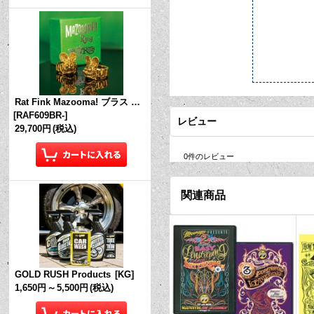
Rat Fink Mazooma! ブラス リング
[
RAF609BR-
]
レビュー
29,700円
(税込)
0
件のレビュー
関連商品
GOLD RUSH Products
[
KG
]
1,650円
～
5,500円
(税込)