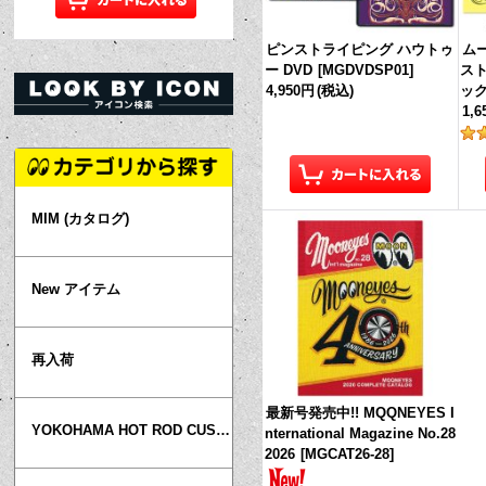
ピンストライピング ハウトゥ
ム
ー DVD
[
MGDVDSP01
]
スト
4,950円
(税込)
ッ
1,
MIM (カタログ)
New アイテム
再入荷
最新号発売中!! MQQNEYES I
YOKOHAMA HOT ROD CUSTOM SHOW
nternational Magazine No.28
2026
[
MGCAT26-28
]