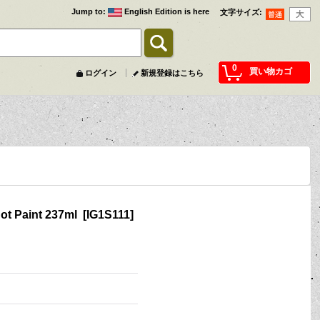
Jump to
:
English Edition is here
文字サイズ
:
0
買い物カゴ
ログイン
新規登録はこちら
 Paint 237ml
[
IG1S111
]