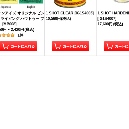
ーンアイズ オリジナル ピン
1 SHOT CLEAR
[
IG1S4003
]
1 SHOT HARDEN
ライピング ハウトゥー ブ
10,560円
(税込)
[
IG1S4007
]
ク
[
MB008
]
17,600円
(税込)
650円
～
2,420円
(税込)
1
件