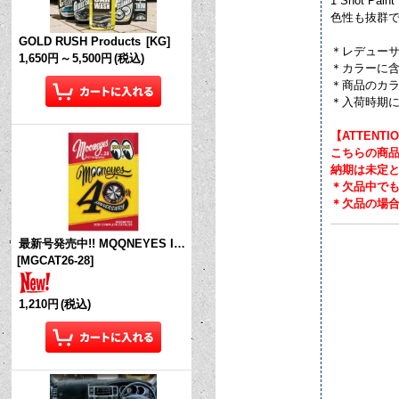
1 Shot 
色性も抜群で
GOLD RUSH Products
[
KG
]
＊レデュー
1,650円
～
5,500円
(税込)
＊カラーに
＊商品のカ
＊入荷時期
【ATTENTI
こちらの商
納期は未定
＊欠品中で
＊欠品の場
最新号発売中!! MQQNEYES International Magazine No.28 2026
[
MGCAT26-28
]
1,210円
(税込)