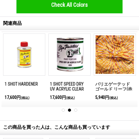
Check All Colors
関連商品
1 SHOT HARDENER
1 SHOT SPEED DRY
バリエゲーテッド
UV ACRYLIC CLEAR
ゴールド リーフ(赤
色系)
17,600円
17,600円
5,940円
(税込)
(税込)
(税込)
この商品を買った人は、こんな商品も買っています