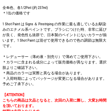
全46色、各1/2Pint (約 237ml)
＊1缶の価格です
1 Shot Paint は Signs ＆ Pinstriping の作業に最も適しているお馴染
みのエナメル系ペイントです。ブラシにつけた時、非常に延び
が良く、発色性も抜群で、日本製のペイントにないカラーが揃
います。1 Shot Paint は混ぜて使用できるので色の調節は無限大
です。
＊レデューサー（薄め液・別売り）で薄めてご使用下さい。
＊カラーに含まれる成分によって販売価格が異なります。選択
肢よりご確認下さい。
＊商品のカラーは実際と異なる場合があります。
＊入荷時期によってパッケージが変更になる場合があります。
予めご了承下さい。
【ATTENTION】
こちらの商品は欠品となると、次回の入荷に際し、大変お時間
を頂いております。