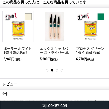
この商品を買った人は、こんな商品も買っています
ポーラー ホワイト
エックス キャリバ
プロセス グリーン
103 -1 Shot Paint
ー ストライパー 単
143 -1 Shot Paint
237ml
品売り 【#0】
237ml
5,940円
5,280円
6,270円
(税込)
(税込)
(税込)
レビュー
0
件
LQQK BY ICON