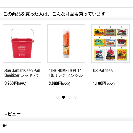
この商品を買った人は、こんな商品も買っています
San Jamar Kleen Pail
"THE HOME DEPOT"
US Patches
Sanitizer レッド バ
10パック ペンシル
ケツ 5L
with オリジナル シ
3,960円
3,080円
1,100円
(税込)
(税込)
(税込)
ャープナー
レビュー
0
件