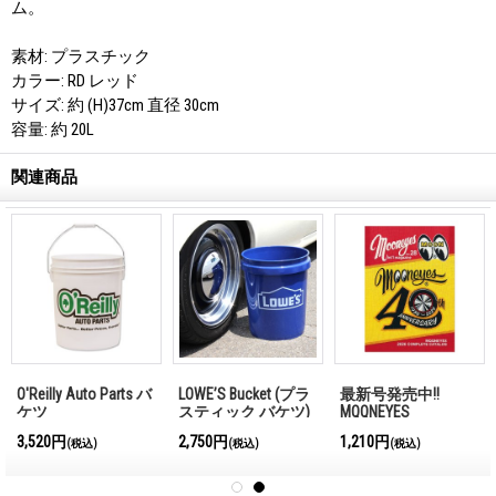
ム。
素材: プラスチック
カラー: RD レッド
サイズ: 約 (H)37cm 直径 30cm
容量: 約 20L
関連商品
O'Reilly Auto Parts バ
LOWE’S Bucket (プラ
最新号発売中!!
ケツ
スティック バケツ)
MQQNEYES
5ガロン
International
3,520円
2,750円
1,210円
(税込)
(税込)
(税込)
Magazine No.28 2026