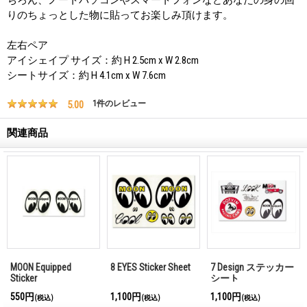
りのちょっとした物に貼ってお楽しみ頂けます。
左右ペア
アイシェイプ サイズ：約 H 2.5cm x W 2.8cm
シートサイズ：約 H 4.1cm x W 7.6cm
5.00
1
件のレビュー
関連商品
MOON Equipped
8 EYES Sticker Sheet
7 Design ステッカー
Sticker
シート
550円
1,100円
1,100円
(税込)
(税込)
(税込)