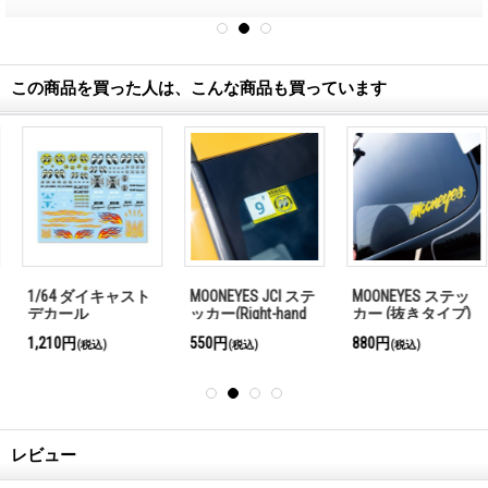
この商品を買った人は、こんな商品も買っています
1/64 ダイキャスト
MOONEYES JCI ステ
MOONEYES ステッ
デカール
ッカー(Right-hand
カー (抜きタイプ)
MOONEYES アソー
drive/右ハンドル)
1,210円
550円
880円
(税込)
(税込)
(税込)
ト(水貼り)
レビュー