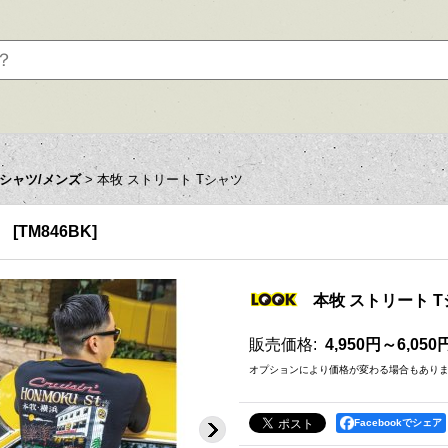
Tシャツ/メンズ
>
本牧 ストリート Tシャツ
[
TM846BK
]
本牧 ストリート 
販売価格
:
4,950円～6,050
オプションにより価格が変わる場合もあり
Facebookでシェア