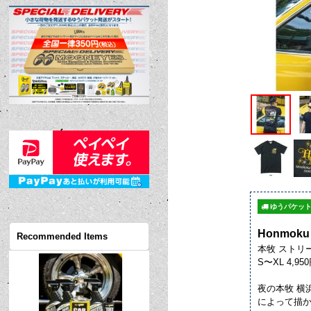
ゆうパケット
Honmoku S
Recommended Items
本牧 ストリ
S〜XL 4,95
夜の本牧 横浜 
によって描か