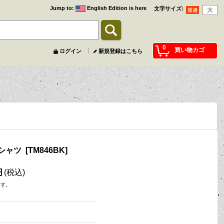
Jump to
:
English Edition is here
文字サイズ
:
0
買い物カゴ
ログイン
新規登録はこちら
Tシャツ
[
TM846BK
]
円
(税込)
ます。