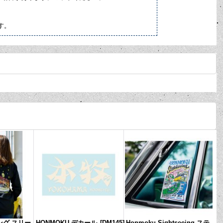
す。
ロング スリー
HONMOKU デカール
[
DM145
]
Honmoku Sightseeing ステ