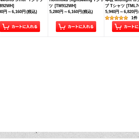
892WH
]
ツ
[
TM912WH
]
ブ Tシャツ
[
TML7
280円
～
6,160円
(税込)
5,280円
～
6,160円
(税込)
5,940円
～
6,820円
1
件