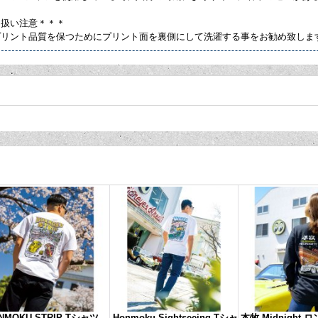
り扱い注意＊＊＊
プリント品質を保つためにプリント面を裏側にして洗濯する事をお勧め致しま
NMOKU STRIP Tシャツ
Honmoku Sightseeing Tシャ
本牧 Midnight 