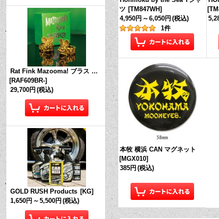
ツ
[
TM847WH
]
[
TM
4,950円
～
6,050円
(税込)
5,
1
件
Rat Fink Mazooma! ブラス リング
[
RAF609BR-
]
29,700円
(税込)
本牧 横浜 CAN マグネット
[
MGX010
]
385円
(税込)
GOLD RUSH Products
[
KG
]
1,650円
～
5,500円
(税込)