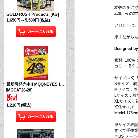
本牧の夜に浮かび
Z28。夜の本
GOLD RUSH Products
[
KG
]
1,650円
～
5,500円
(税込)
フロントは、
厚手ながらも
Designed by
素材: 100% 
カラー: BK
サイズ(US):
Sサイズ：着丈 
最新号発売中!! MQQNEYES International Magazine No.28 2026
Mサイズ：着丈 
[
MGCAT26-28
]
Lサイズ：着丈 
XLサイズ：着丈
1,210円
(税込)
XXLサイズ：着
Model 175cm
※サイズ表
すべて手作
＊US メー