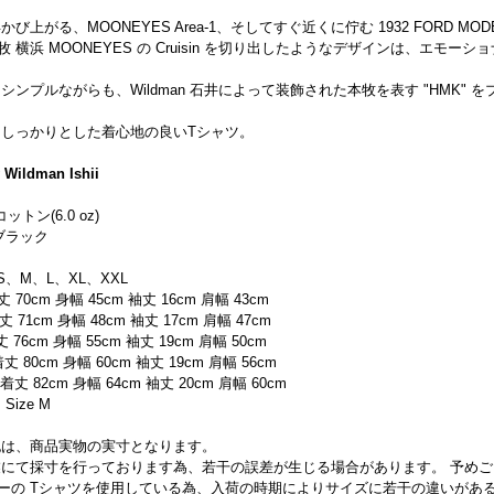
上がる、MOONEYES Area-1、そしてすぐ近くに佇む 1932 FORD MODEL-B
牧 横浜 MOONEYES の Cruisin を切り出したようなデザインは、エモ
シンプルながらも、Wildman 石井によって装飾された本牧を表す "HMK" 
しっかりとした着心地の良いTシャツ。
 Wildman Ishii
コットン(6.0 oz)
 ブラック
 S、M、L、XL、XXL
70cm 身幅 45cm 袖丈 16cm 肩幅 43cm
71cm 身幅 48cm 袖丈 17cm 肩幅 47cm
76cm 身幅 55cm 袖丈 19cm 肩幅 50cm
 80cm 身幅 60cm 袖丈 19cm 肩幅 56cm
丈 82cm 身幅 64cm 袖丈 20cm 肩幅 60cm
 Size M
記は、商品実物の実寸となります。
業にて採寸を行っております為、若干の誤差が生じる場合があります。 予め
カーの Tシャツを使用している為、入荷の時期によりサイズに若干の違いがあ