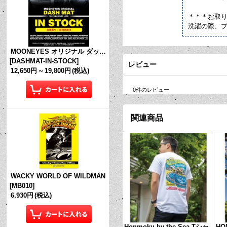
＊＊＊お取
洗濯の際、
MOONEYES オリジナル ダッシュマット (in Stock!)
[
DASHMAT-IN-STOCK
]
レビュー
12,650円
～
19,800円
(税込)
0
件のレビュー
関連商品
WACKY WORLD OF WILDMAN
[
MB010
]
6,930円
(税込)
Honmoku by the Sea Tシャ
HO