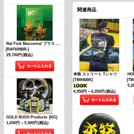
関連商品
Rat Fink Mazooma! ブラス リング
[
RAF609BR-
]
29,700円
(税込)
本牧 ストリート Tシャツ
HO
[
TM846BK
]
[
TM
5,
4,950円
～
6,050円
(税込)
GOLD RUSH Products
[
KG
]
1,650円
～
5,500円
(税込)