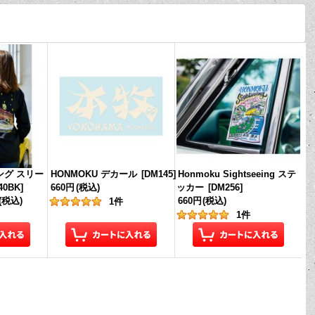
ロング スリー
HONMOKU デカール
[
DM145
]
Honmoku Sightseeing ステ
40BK
]
660円
(税込)
ッカー
[
DM256
]
(税込)
660円
(税込)
1
件
1
件