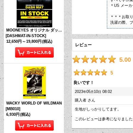
＊US メー
＊＊＊お取
洗濯の際、
MOONEYES オリジナル ダッシュマット (in Stock!)
[
DASHMAT-IN-STOCK
]
12,650円
～
19,800円
(税込)
レビュー
5.00
5
良いです！
2023
05
10
08:02
年
月
日
購入者
さん
WACKY WORLD OF WILDMAN
[
MB010
]
生地がしっかりしてます。
6,930円
(税込)
このレビューは参考になりまし