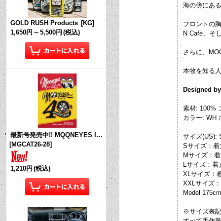
海の傍にある本
GOLD RUSH Products
[
KG
]
フロントの胸
1,650円
～
5,500円
(税込)
N Cafe、
さらに、MOON
本牧を知る
Designed by
素材: 100% 
カラー: WH
最新号発売中!! MQQNEYES International Magazine No.28 2026
サイズ(US):
[
MGCAT26-28
]
Sサイズ：着丈 
Mサイズ：着丈 
Lサイズ：着丈 
1,210円
(税込)
XLサイズ：着丈
XXLサイズ：着
Model 175cm
※サイズ表
すべて手作