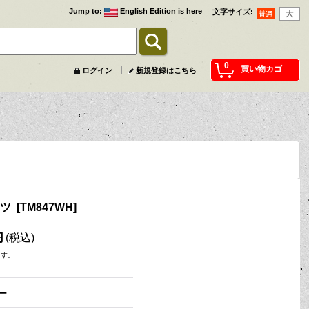
Jump to
:
English Edition is here
文字サイズ
:
0
買い物カゴ
ログイン
新規登録はこちら
ャツ
[
TM847WH
]
円
(税込)
ます。
ー