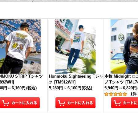
NMOKU STRIP Tシャツ
Honmoku Sightseeing Tシャ
本牧 Midnight 
892WH
]
ツ
[
TM912WH
]
ブ Tシャツ
[
TML7
280円
～
6,160円
(税込)
5,280円
～
6,160円
(税込)
5,940円
～
6,820円
1
件