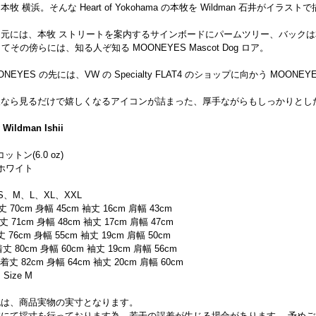
牧 横浜。そんな Heart of Yokohama の本牧を Wildman 石井がイラ
元には、本牧 ストリートを案内するサインボードにパームツリー、バックは本牧 横浜
そしてその傍らには、知る人ぞ知る MOONEYES Mascot Dog ロア。
EYES の先には、VW の Specialty FLAT4 のショップに向かう MOONEY
人なら見るだけで嬉しくなるアイコンが詰まった、厚手ながらもしっかりとし
 Wildman Ishii
コットン(6.0 oz)
 ホワイト
 S、M、L、XL、XXL
70cm 身幅 45cm 袖丈 16cm 肩幅 43cm
71cm 身幅 48cm 袖丈 17cm 肩幅 47cm
76cm 身幅 55cm 袖丈 19cm 肩幅 50cm
 80cm 身幅 60cm 袖丈 19cm 肩幅 56cm
丈 82cm 身幅 64cm 袖丈 20cm 肩幅 60cm
 Size M
記は、商品実物の実寸となります。
業にて採寸を行っております為、若干の誤差が生じる場合があります。 予め